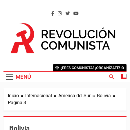
Saltar
al
contenido
REVOLUCIÓN COMUNISTA
Internacional Comunista Revolucionaria
¿ERES COMUNISTA? ¡ORGANÍZATE! :D
MENÚ
Inicio
Internacional
América del Sur
Bolivia
Página 3
Bolivia