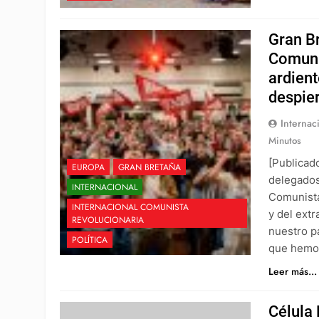
Gran Br
Comuni
ardien
despier
Internac
Minutos
[Publicad
EUROPA
GRAN BRETAÑA
delegados
INTERNACIONAL
Comunista
INTERNACIONAL COMUNISTA
y del ext
REVOLUCIONARIA
nuestro p
POLÍTICA
que hem
Leer más...
Célula