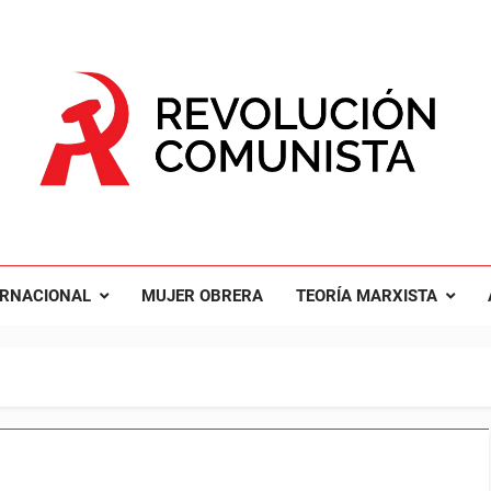
UCIÓN COMUNISTA
nal Comunista Revolucionaria
ERNACIONAL
MUJER OBRERA
TEORÍA MARXISTA