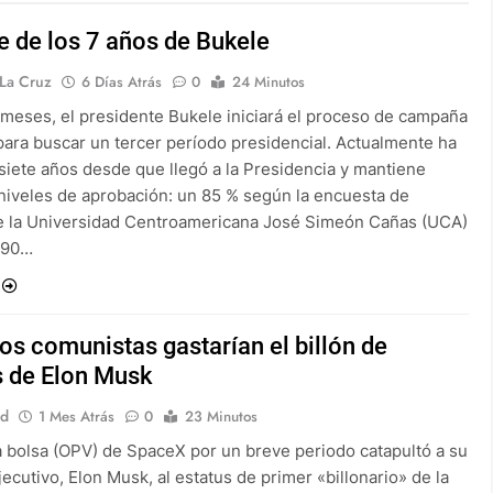
e de los 7 años de Bukele
La Cruz
6 Días Atrás
0
24 Minutos
 meses, el presidente Bukele iniciará el proceso de campaña
 para buscar un tercer período presidencial. Actualmente ha
siete años desde que llegó a la Presidencia y mantiene
niveles de aprobación: un 85 % según la encuesta de
e la Universidad Centroamericana José Simeón Cañas (UCA)
 90…
s comunistas gastarían el billón de
s de Elon Musk
rd
1 Mes Atrás
0
23 Minutos
 a bolsa (OPV) de SpaceX por un breve periodo catapultó a su
jecutivo, Elon Musk, al estatus de primer «billonario» de la