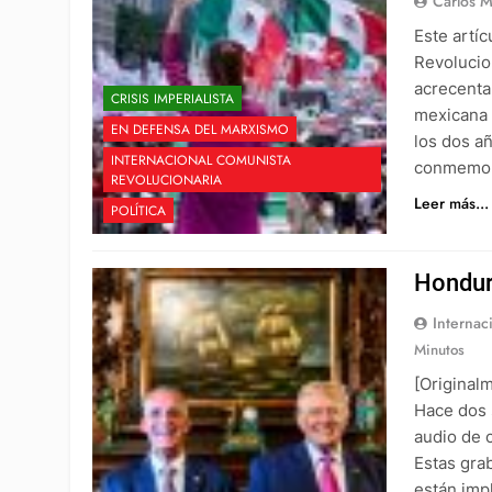
Carlos 
Este artí
Revolucio
acrecentam
CRISIS IMPERIALISTA
mexicana 
EN DEFENSA DEL MARXISMO
los dos añ
INTERNACIONAL COMUNISTA
conmemora
REVOLUCIONARIA
Leer más...
POLÍTICA
Hondur
Internac
Minutos
[Original
Hace dos 
audio de 
Estas gra
están imp