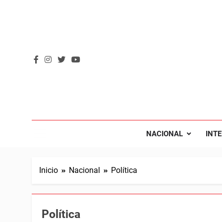
Saltar
al
contenido
REVOL
Internacio
NACIONAL
INT
Inicio
Nacional
Política
Política