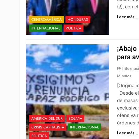
(¡!), con e
Leer más...
CENTROAMÉRICA
HONDURAS
INTERNACIONAL
POLÍTICA
¡Abajo
para a
Internac
Minutos
[Original
Desde el 
de masas 
exclusiva
ofensiva 
AMÉRICA DEL SUR
BOLIVIA
órdenes d
CRISIS CAPITALISTA
INTERNACIONAL
Leer más...
POLÍTICA