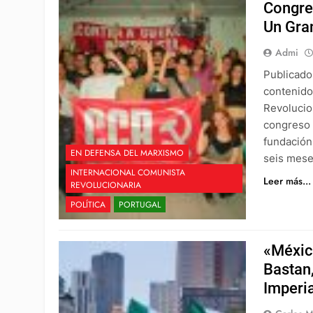
Congre
Un Gra
Admi
Publicado
contenido
Revolucio
congreso 
fundación
EN DEFENSA DEL MARXISMO
seis mese
INTERNACIONAL COMUNISTA
Leer más...
REVOLUCIONARIA
POLÍTICA
PORTUGAL
«Méxic
Bastan
Imperi