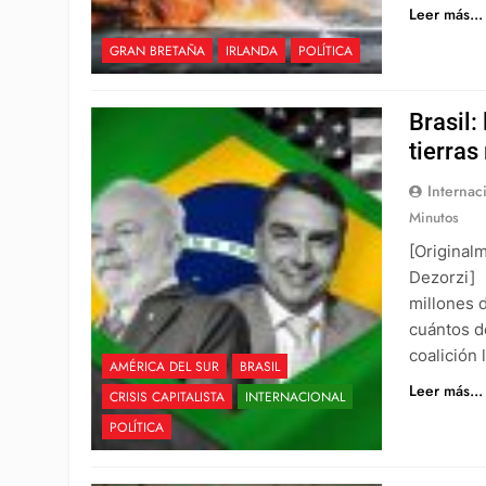
Leer más...
GRAN BRETAÑA
IRLANDA
POLÍTICA
Brasil:
tierras
Internac
Minutos
[Original
Dezorzi] 
millones d
cuántos d
coalición
AMÉRICA DEL SUR
BRASIL
Leer más...
CRISIS CAPITALISTA
INTERNACIONAL
POLÍTICA