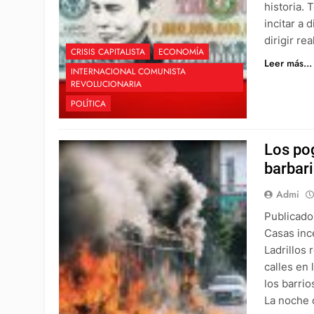
historia.
incitar a
dirigir r
CRISIS CAPITALISTA
ECONOMÍA
Leer más...
INTERNACIONAL COMUNISTA
REVOLUCIONARIA
POLÍTICA
Los pog
barbar
Admi
Publicado
Casas ince
Ladrillos
calles en
los barri
La noche d