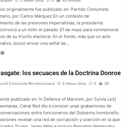
Márquez
2 Meses Atrás
0
45 Minutos
culo originalmente fue publicado en: Partido Comunista
nario, por Carlos Márquez En un contexto de
iento de las presiones imperialistas, la presidenta
convocó a un mitin el pasado 31 de mayo para conmemorar
os de su triunfo electoral. En el fondo, más que un acto
tivo, buscó enviar una señal de…
asgate: los secuaces de la Doctrina Donroe
ional Comunista Revolucionaria
2 Meses Atrás
0
20
mente publicado en: In Defence of Marxism, por Sylvia Leó]
semanas, Canal Red dio a conocer unas grabaciones de
conversaciones entre funcionarios del Gobierno hondureño.
baciones revelan una red de corrupción y coerción en la que
licados Trump, Javier Milei e incluso Benjamin Netanyahu