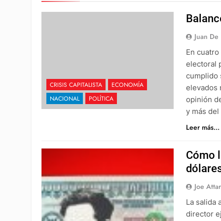
Balanc
Juan De 
En cuatro
electoral
cumplido 
CRISIS CAPITALISTA
ECONOMÍA
elevados 
NACIONAL
POLÍTICA
opinión d
y más del
Leer más...
Cómo lo
dólare
Joe Atta
La salida
director e