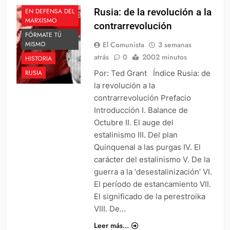
Rusia: de la revolución a la
EN DEFENSA DEL
MARXISMO
contrarrevolución
FÓRMATE TÚ
El Comunista
3 semanas
MISMO
atrás
0
2002 minutos
HISTORIA
Por: Ted Grant Índice Rusia: de
RUSIA
la revolución a la
contrarrevolución Prefacio
Introducción I. Balance de
Octubre II. El auge del
estalinismo III. Del plan
Quinquenal a las purgas IV. El
carácter del estalinismo V. De la
guerra a la ‘desestalinización’ VI.
El período de estancamiento VII.
El significado de la perestroika
VIII. De…
Leer más...