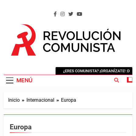
Saltar
al
contenido
REVOLUCIÓN COMUNISTA
Internacional Comunista Revolucionaria
¿ERES COMUNISTA? ¡ORGANÍZATE! :D
MENÚ
Inicio
Internacional
Europa
Europa