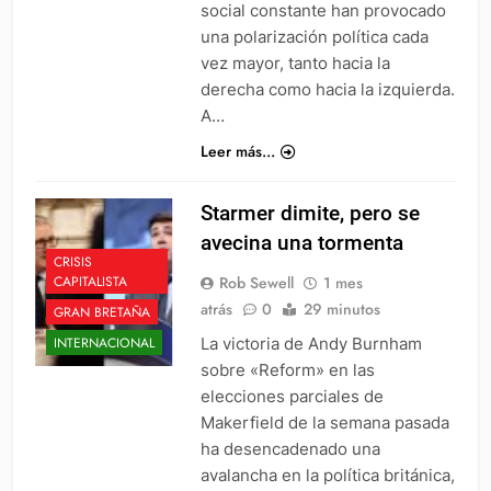
social constante han provocado
una polarización política cada
vez mayor, tanto hacia la
derecha como hacia la izquierda.
A…
Leer más...
Starmer dimite, pero se
avecina una tormenta
CRISIS
Rob Sewell
1 mes
CAPITALISTA
atrás
0
29 minutos
GRAN BRETAÑA
La victoria de Andy Burnham
INTERNACIONAL
sobre «Reform» en las
elecciones parciales de
Makerfield de la semana pasada
ha desencadenado una
avalancha en la política británica,