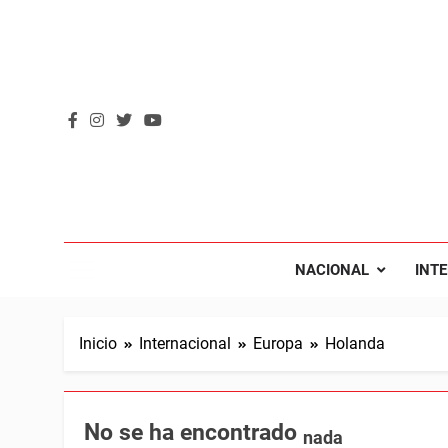
Saltar
al
contenido
REVOL
Internacio
NACIONAL
INT
Inicio
Internacional
Europa
Holanda
No se ha encontrado
nada