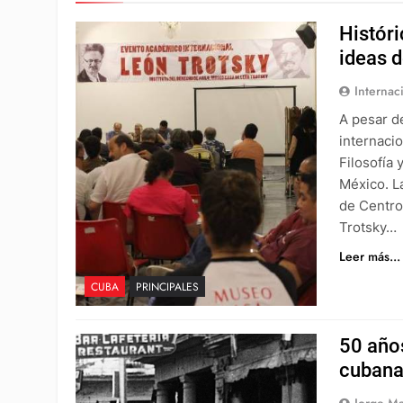
Históri
ideas d
Internac
A pesar d
internaci
Filosofía 
México. L
de Centro
Trotsky…
Leer más...
CUBA
PRINCIPALES
50 año
cubana
Jorge Ma