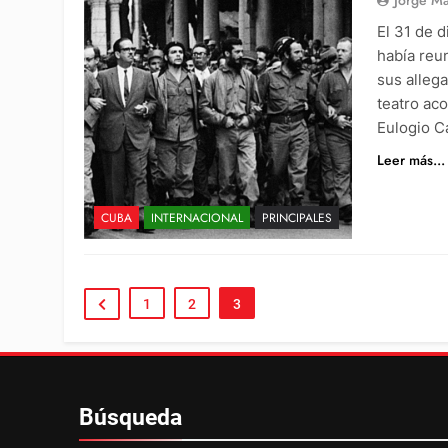
El 31 de d
había reu
sus alleg
teatro ac
Eulogio C
Leer más...
CUBA
INTERNACIONAL
PRINCIPALES
1
2
3
Búsqueda