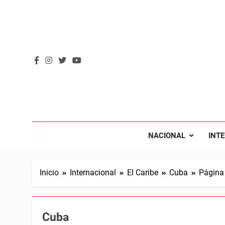
Saltar
al
contenido
REVOL
Internacio
NACIONAL
INT
Inicio
Internacional
El Caribe
Cuba
Página
Cuba