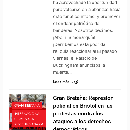
ha aprovechado la oportunidad
para volcarse en alabanzas hacia
este fanático infame, y promover
el ondear patriótico de
banderas. Nosotros decimos:
¡Abolir la monarquía!
¡Derribemos esta podrida
reliquia reaccionaria! El pasado
viernes, el Palacio de
Buckingham anunciaba la
muerte…
Leer más...
Gran Bretaña: Represión
policial en Bristol en las
GRAN BRETAÑA
protestas contra los
INTERNACIONAL
COMUNISTA
ataques a los derechos
REVOLUCIONARIA
democráticos