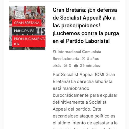
Gran Bretaña: ¡En defensa
de Socialist Appeal! ¡No a
GRAN BRETAÑA
las proscripciones!
PRINCIPALES
¡Luchemos contra la purga
PRONUNCIAMIENTO
en el Partido Laborista!
ICR
Internacional Comunista
Revolucionaria
5 años
atrás
0
24 minutos
Por Socialist Appeal (CMI Gran
Bretaña) La derecha laborista
está maniobrando
burocráticamente para expulsar
definitivamente a Socialist
Appeal del partido. Este
escandaloso ataque político es
el último intento de aplastar a la