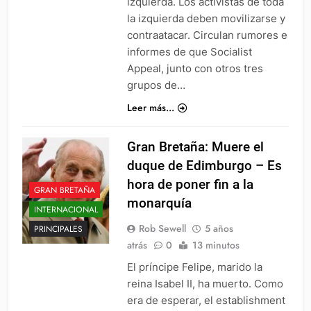
izquierda. Los activistas de toda
la izquierda deben movilizarse y
contraatacar. Circulan rumores e
informes de que Socialist
Appeal, junto con otros tres
grupos de…
Leer más...
Gran Bretaña: Muere el
duque de Edimburgo – Es
hora de poner fin a la
GRAN BRETAÑA
monarquía
INTERNACIONAL
Rob Sewell
5 años
PRINCIPALES
atrás
0
13 minutos
El príncipe Felipe, marido la
reina Isabel II, ha muerto. Como
era de esperar, el establishment