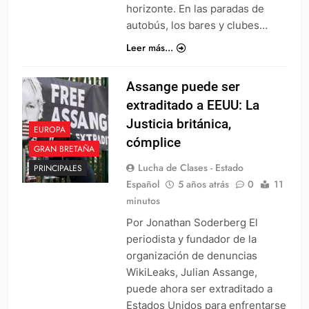
horizonte. En las paradas de
autobús, los bares y clubes…
Leer más...
Assange puede ser
extraditado a EEUU: La
Justicia británica,
EUROPA
cómplice
GRAN BRETAÑA
Lucha de Clases - Estado
PRINCIPALES
Español
5 años atrás
0
11
minutos
Por Jonathan Soderberg El
periodista y fundador de la
organización de denuncias
WikiLeaks, Julian Assange,
puede ahora ser extraditado a
Estados Unidos para enfrentarse