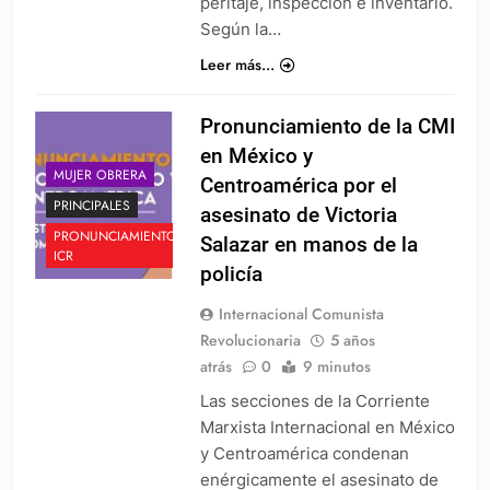
peritaje, inspección e inventario.
Según la…
Leer más...
Pronunciamiento de la CMI
en México y
MUJER OBRERA
Centroamérica por el
PRINCIPALES
asesinato de Victoria
PRONUNCIAMIENTO
Salazar en manos de la
ICR
policía
Internacional Comunista
Revolucionaria
5 años
atrás
0
9 minutos
Las secciones de la Corriente
Marxista Internacional en México
y Centroamérica condenan
enérgicamente el asesinato de