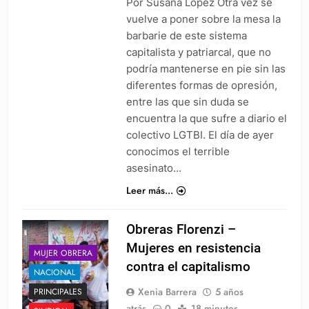
Por Susana López Otra vez se
vuelve a poner sobre la mesa la
barbarie de este sistema
capitalista y patriarcal, que no
podría mantenerse en pie sin las
diferentes formas de opresión,
entre las que sin duda se
encuentra la que sufre a diario el
colectivo LGTBI. El día de ayer
conocimos el terrible
asesinato…
Leer más...
Obreras Florenzi –
Mujeres en resistencia
MUJER OBRERA
contra el capitalismo
NACIONAL
Xenia Barrera
5 años
PRINCIPALES
atrás
0
18 minutos