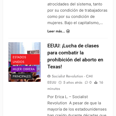
atrocidades del sistema, tanto
por su condición de trabajadoras
como por su condición de
mujeres. Bajo el capitalismo,…
Leer más...
EEUU: ¡Lucha de clases
para combatir la
ESTADOS
prohibición del aborto en
UNIDOS
Texas!
MUJER OBRERA
Socialist Revolution - CMI
PRINCIPALES
EEUU
5 años atrás
0
16
minutos
Por Erica L. – Socialist
Revolution A pesar de que la
mayoría de los estadounidenses
han creído durante décadas que