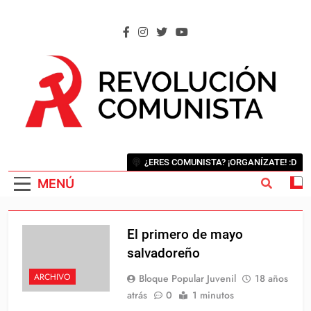
Saltar
al
contenido
REVOLUCIÓN COMUNISTA
Internacional Comunista Revolucionaria
¿ERES COMUNISTA? ¡ORGANÍZATE! :D
MENÚ
El primero de mayo
salvadoreño
ARCHIVO
Bloque Popular Juvenil
18 años
atrás
0
1 minutos