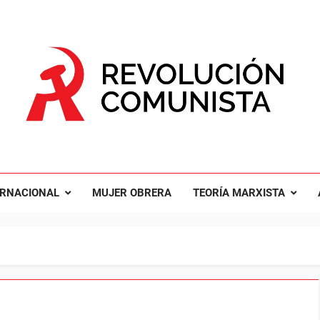
UCIÓN COMUNISTA
nal Comunista Revolucionaria
ERNACIONAL
MUJER OBRERA
TEORÍA MARXISTA