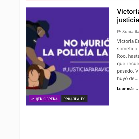
Victori
justicia
Xenia Ba
Victoria 
sometida 
Roo, hasta
que recue
pasado. Vi
huyó de…
Leer más...
MUJER OBRERA
PRINCIPALES