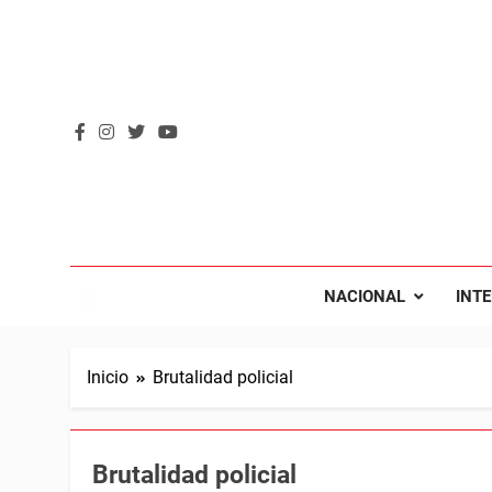
Saltar
al
contenido
REVOL
Internacio
NACIONAL
INT
Inicio
Brutalidad policial
Brutalidad policial