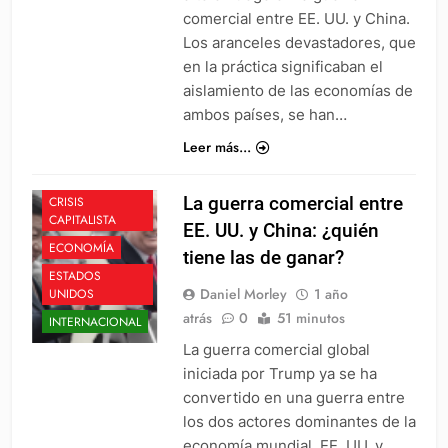
comercial entre EE. UU. y China.
Los aranceles devastadores, que
en la práctica significaban el
aislamiento de las economías de
ambos países, se han…
Leer más...
CHINA
La guerra comercial entre
CRISIS
CAPITALISTA
EE. UU. y China: ¿quién
ECONOMÍA
tiene las de ganar?
ESTADOS
Daniel Morley
1 año
UNIDOS
atrás
0
51 minutos
INTERNACIONAL
La guerra comercial global
iniciada por Trump ya se ha
convertido en una guerra entre
los dos actores dominantes de la
economía mundial, EE. UU. y