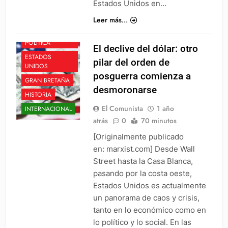
Estados Unidos en…
Leer más...
CHINA
ECONOMÍA
POLÍTICA
El declive del dólar: otro
ESTADOS
pilar del orden de
UNIDOS
posguerra comienza a
GRAN BRETAÑA
desmoronarse
HISTORIA
El Comunista
1 año
INTERNACIONAL
atrás
0
70 minutos
[Originalmente publicado
en: marxist.com] Desde Wall
Street hasta la Casa Blanca,
pasando por la costa oeste,
Estados Unidos es actualmente
un panorama de caos y crisis,
tanto en lo económico como en
lo político y lo social. En las