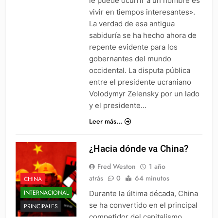
le puede ocurrir a un hombre es
vivir en tiempos interesantes».
La verdad de esa antigua
sabiduría se ha hecho ahora de
repente evidente para los
gobernantes del mundo
occidental. La disputa pública
entre el presidente ucraniano
Volodymyr Zelensky por un lado
y el presidente…
Leer más...
¿Hacia dónde va China?
Fred Weston
1 año
atrás
0
64 minutos
CHINA
INTERNACIONAL
Durante la última década, China
se ha convertido en el principal
PRINCIPALES
competidor del capitalismo