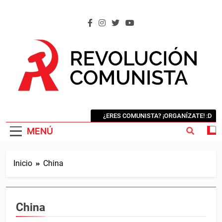
Saltar
al
contenido
REVOLUCIÓN COMUNISTA
Internacional Comunista Revolucionaria
¿ERES COMUNISTA? ¡ORGANÍZATE! :D
MENÚ
Inicio
China
China