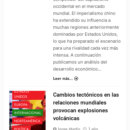
occidental en el mercado
mundial. El imperialismo chino
ha extendido su influencia a
muchas regiones anteriormente
dominadas por Estados Unidos,
lo que ha preparado el escenario
para una rivalidad cada vez más
intensa. A continuación
publicamos un análisis del
desarrollo económico…
ASIA
CHINA
Leer más...
CRISIS
CAPITALISTA
ESTADOS
Cambios tectónicos en las
UNIDOS
relaciones mundiales
EUROPA
provocan explosiones
INTERNACIONAL
volcánicas
NORTEAMÉRICA
Jorge Martin
1 año
POLÍTICA