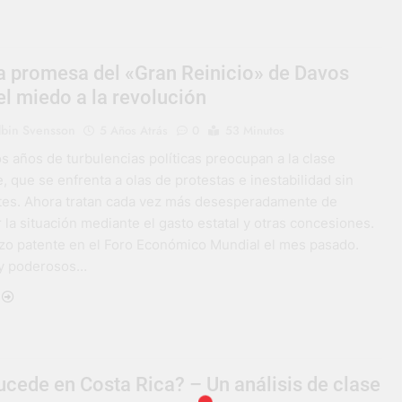
sa promesa del «Gran Reinicio» de Davos
el miedo a la revolución
lbin Svensson
5 Años Atrás
0
53 Minutos
s años de turbulencias políticas preocupan a la clase
 que se enfrenta a olas de protestas e inestabilidad sin
es. Ahora tratan cada vez más desesperadamente de
r la situación mediante el gasto estatal y otras concesiones.
izo patente en el Foro Económico Mundial el mes pasado.
 y poderosos…
cede en Costa Rica? – Un análisis de clase