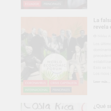
ECUADOR
PRINCIPALES
La fal
revela 
Niklas A
Los último
dominante,
precedent
estabiliza
Esto se h
Los ricos
Leer más...
CORONAVIRUS
CRISIS CAPITALISTA
INTERNACIONAL
PRINCIPALES
¿Qué su