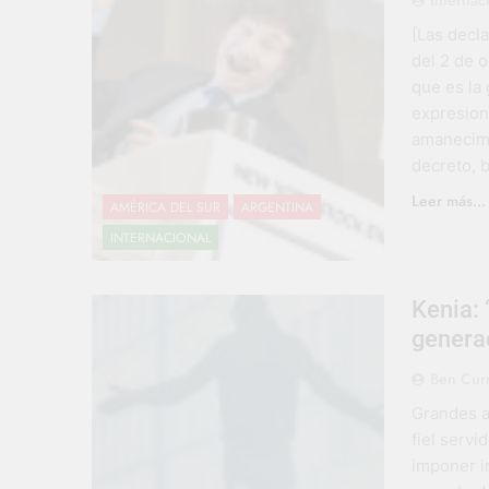
[Las decl
del 2 de 
que es la
expresione
amanecimo
decreto, 
Leer más...
AMÉRICA DEL SUR
ARGENTINA
INTERNACIONAL
Kenia: 
generac
Ben Cur
Grandes a
fiel servi
imponer i