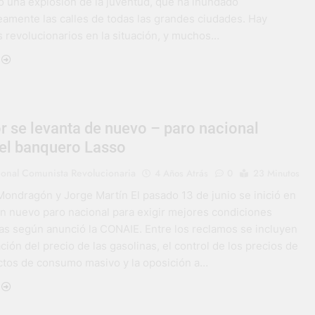
 una explosión de la juventud, que ha inundado
amente las calles de todas las grandes ciudades. Hay
 revolucionarios en la situación, y muchos…
r se levanta de nuevo – paro nacional
 el banquero Lasso
ional Comunista Revolucionaria
4 Años Atrás
0
23 Minutos
Mondragón y Jorge Martín El pasado 13 de junio se inició en
n nuevo paro nacional para exigir mejores condiciones
s según anunció la CONAIE. Entre los reclamos se incluyen
ción del precio de las gasolinas, el control de los precios de
ctos de consumo masivo y la oposición a…