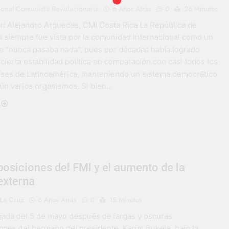
ional Comunista Revolucionaria
6 Años Atrás
0
26 Minutos
or: Alejandro Arguedas, CMI Costa Rica La República de
a siempre fue vista por la comunidad internacional como un
e “nunca pasaba nada”, pues por décadas había logrado
ierta estabilidad política en comparación con casi todos los
ses de Latinoamérica, manteniendo un sistema democrático
ún varios organismos. Si bien…
osiciones del FMI y el aumento de la
externa
La Cruz
6 Años Atrás
0
15 Minutos
ada del 5 de mayo después de largas y oscuras
ones del hermano del presidente, Karim Bukele, bajo la