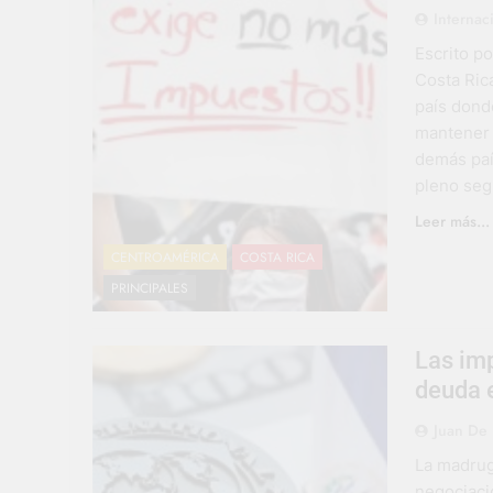
Internac
Escrito p
Costa Ric
país dond
mantener c
demás paí
pleno seg
Leer más...
CENTROAMÉRICA
COSTA RICA
PRINCIPALES
Las imp
deuda 
Juan De 
La madrug
negociaci