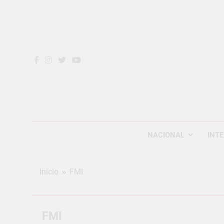
Saltar
al
contenido
REVOL
Internacio
NACIONAL
INT
Inicio
FMI
FMI