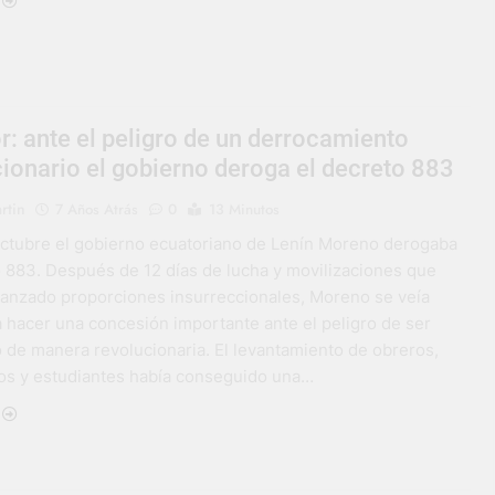
: ante el peligro de un derrocamiento
ionario el gobierno deroga el decreto 883
rtin
7 Años Atrás
0
13 Minutos
Octubre el gobierno ecuatoriano de Lenín Moreno derogaba
o 883. Después de 12 días de lucha y movilizaciones que
canzado proporciones insurreccionales, Moreno se veía
a hacer una concesión importante ante el peligro de ser
 de manera revolucionaria. El levantamiento de obreros,
s y estudiantes había conseguido una…