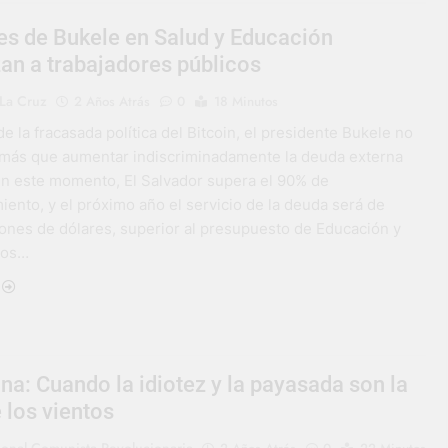
es de Bukele en Salud y Educación
an a trabajadores públicos
La Cruz
2 Años Atrás
0
18 Minutos
 la fracasada política del Bitcoin, el presidente Bukele no
más que aumentar indiscriminadamente la deuda externa
 En este momento, El Salvador supera el 90% de
ento, y el próximo año el servicio de la deuda será de
lones de dólares, superior al presupuesto de Educación y
tos…
na: Cuando la idiotez y la payasada son la
 los vientos
ional Comunista Revolucionaria