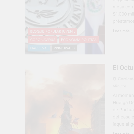
mesa con 
$1,000 mi
préstamos
Leer más...
BLOQUE POPULAR JUVENIL
CORONAVIRUS
ECONOMÍA POLÍTICA
NACIONAL
PRINCIPALES
El Oct
Corriente
Minutos
Al momento
Huelga Ge
de Portuar
del pasaje
jaque al 
Leer más...