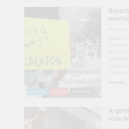
Recort
moviliz
Juan De 
Después de
ha hecho 
del país.
endeudami
2,700 mil
Salud jun
Leer más...
NACIONAL
POLÍTICA
PRINCIPALES
Argenti
rosa de
Internac