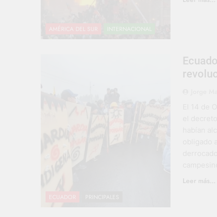
AMÉRICA DEL SUR
INTERNACIONAL
Ecuador
revoluc
Jorge Ma
El 14 de 
el decret
habían al
obligado 
derrocado
campesino
Leer más...
ECUADOR
PRINCIPALES