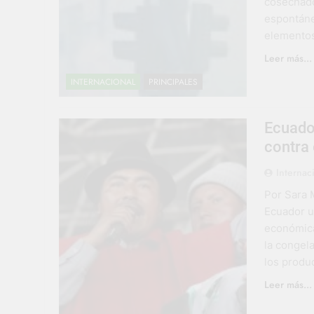
cosechado
espontáne
elementos
Leer más...
INTERNACIONAL
PRINCIPALES
Ecuado
contra
Internac
Por Sara 
Ecuador u
económica
la congela
los produ
Leer más...