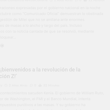
2 Años Atrás
0
22 Minutos
araciones expresadas por el gobierno nacional en la noche
octubre como “Comunicado Oficial” demuestran lo obstinada
 gestión de Milei que no se amilana ante enormes
s de masas a lo ancho y largo del país. Incluso
s con la noticia cantada de que se resolvió, mediante
bloquear…
‘¡bienvenidos a la revolución de la
ión Z!’
ry
2 Años Atrás
0
32 Minutos
contecimientos sacuden Kenia. El gobierno de William Ruto,
dor de Washington, el FMI y el Banco Mundial, intenta
mpuestos punitivos a las masas. Y su gobierno ha