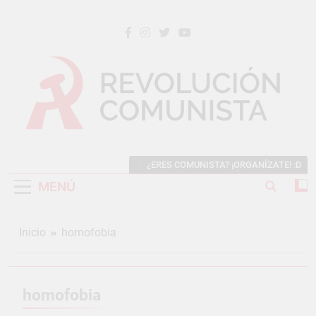
Saltar
al
contenido
REVOLUCIÓN COMUNISTA
Internacional Comunista Revolucionaria
¿ERES COMUNISTA? ¡ORGANÍZATE! :D
MENÚ
Inicio
homofobia
homofobia