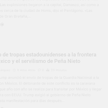
Las explosiones llegaron a la capital, Damasco, así como a
es cerca de la ciudad de Homs, dijo el Pentágono. «Las
de Gran Bretaña,…
o de tropas estadounidenses a la frontera
ico y el servilismo de Peña Nieto
Márquez
8 Años Atrás
0
25 Minutos
ump anunció el envío de tropas de la Guardia Nacional a la
on México. El detonante de este conflicto es la caravana
ue año con año se realiza para transitar por México y llegar
tera con EEUU. Trump exigió al gobierno de Peña Nieto
esta manifestación para días después…