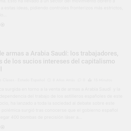
ma. Esto ha llevado a un sector del movimiento obrero a
a estas ideas, pidiendo controles fronterizos más estrictos,
ndo…
e armas a Arabia Saudí: los trabajadores,
 de los sucios intereses del capitalismo
l
 Clases - Estado Español
8 Años Atrás
0
15 Minutos
a surgida en torno a la venta de armas a Arabia Saudí y la
dependencia del trabajo de los astilleros españoles de este
cio, ha lanzado a toda la sociedad al debate sobre este
a polémica surgió tras conocerse que el gobierno español
regar 400 bombas de precisión láser a…