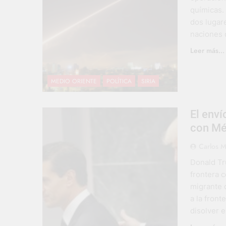
químicas. 
dos lugar
naciones 
Leer más...
MEDIO ORIENTE
POLÍTICA
SIRIA
El enví
con Méx
Carlos 
Donald Tr
frontera c
migrante q
a la fron
disolver 