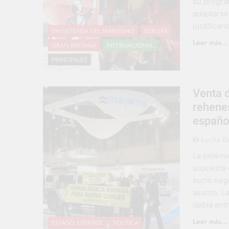
su progra
adaptarse 
justifica
EN DEFENSA DEL MARXISMO
EUROPA
Leer más...
GRAN BRETAÑA
INTERNACIONAL
PRINCIPALES
Venta d
rehenes
españo
Lucha De
La polémic
supuesta 
sucio nego
asunto. L
debía ent
Leer más...
ESTADO ESPAÑOL
POLÍTICA