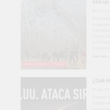
con un
Francesc
El espectá
embajada 
marcadame
mismo día
2.700 her
artículo a
Leer más...
MEDIO ORIENTE
POLÍTICA
¿Qué si
Alan Wo
Estados U
bombardea
operación