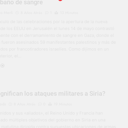
 baño de sangre
o Merli
8 Años Atrás
1
13 Minutos
culo de las celebraciones por la apertura de la nueva
de los EEUU en Jerusalén el lunes 14 de mayo contrastó
nte con el derramamiento de sangre en Gaza, donde el
 fueron asesinados 59 manifestantes palestinos y más de
idos por francotiradores israelíes. Como dijimos en un
nterior, el…
gnifican los ataques militares a Siria?
ods
8 Años Atrás
0
19 Minutos
nidos y sus «aliados», el Reino Unido y Francia han
do múltiples objetivos del gobierno en Siria en una
 matutina dirigida contra supuestas ubicaciones de armas