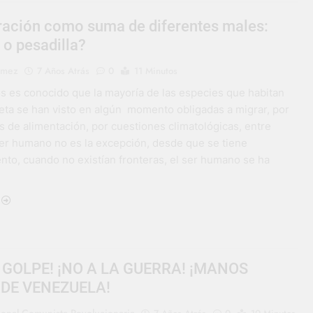
ración como suma de diferentes males:
 o pesadilla?
ómez
7 Años Atrás
0
11 Minutos
 es conocido que la mayoría de las especies que habitan
neta se han visto en algún momento obligadas a migrar, por
s de alimentación, por cuestiones climatológicas, entre
 ser humano no es la excepción, desde que se tiene
nto, cuando no existían fronteras, el ser humano se ha
 GOLPE! ¡NO A LA GUERRA! ¡MANOS
 DE VENEZUELA!
ional Comunista Revolucionaria