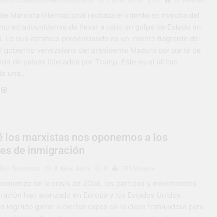
7 Años Atrás
0
10 Minutos
te Marxista Internacional rechaza el intento en marcha del
smo estadounidense de llevar a cabo un golpe de Estado en
. Lo que estamos presenciando es un intento flagrante de
 al gobierno venezolano del presidente Maduro por parte de
ión de países liderados por Trump. Este es el último
de una…
é los marxistas nos oponemos a los
les de inmigración
lbin Svensson
8 Años Atrás
0
101 Minutos
comienzo de la crisis de 2008, los partidos y movimientos
gración han avanzado en Europa y los Estados Unidos.
n logrado ganar a ciertas capas de la clase trabajadora para