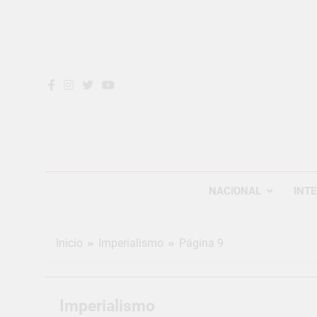
Saltar
al
contenido
REVOL
Internacio
NACIONAL
INT
Inicio
Imperialismo
Página 9
Imperialismo