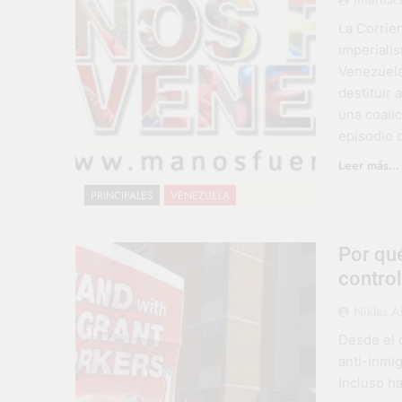
La Corrien
imperiali
Venezuela
destituir
una coalic
episodio 
Leer más...
PRINCIPALES
VENEZUELA
Por qu
contro
Niklas A
Desde el 
anti-inmi
Incluso ha