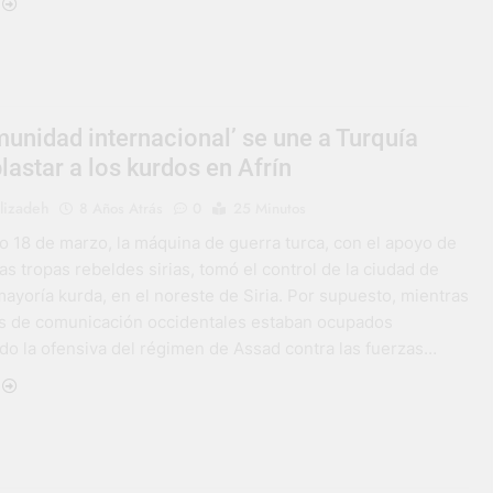
unidad internacional’ se une a Turquía
lastar a los kurdos en Afrín
lizadeh
8 Años Atrás
0
25 Minutos
o 18 de marzo, la máquina de guerra turca, con el apoyo de
as tropas rebeldes sirias, tomó el control de la ciudad de
mayoría kurda, en el noreste de Siria. Por supuesto, mientras
s de comunicación occidentales estaban ocupados
o la ofensiva del régimen de Assad contra las fuerzas…