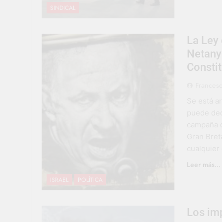
SINDICAL
La Ley 
Netanya
Constit
Francesc
Se está a
puede deci
campaña c
Gran Breta
cualquier 
Leer más...
ISRAEL
POLÍTICA
Los imp