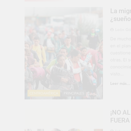
La mig
¿sueño
León G
De muchos
en el pla
cuestione
otras. El
conocimie
visto…
Leer más...
CENTROAMÉRICA
PRINCIPALES
¡NO AL
FUERA
Internac