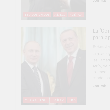
Leer más...
ESTADOS UNIDOS
MÉXICO
POLÍTICA
La ‘Com
para ap
Hamid A
El doming
las llamad
Afrín, de 
los medio
condenand
Leer más...
MEDIO ORIENTE
POLÍTICA
SIRIA