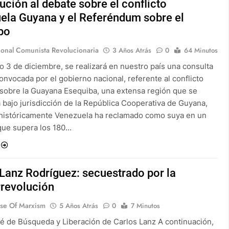
ución al debate sobre el conflicto
ela Guyana y el Referéndum sobre el
bo
ional Comunista Revolucionaria
3 Años Atrás
0
64 Minutos
o 3 de diciembre, se realizará en nuestro país una consulta
onvocada por el gobierno nacional, referente al conflicto
al sobre la Guayana Esequiba, una extensa región que se
 bajo jurisdicción de la República Cooperativa de Guyana,
históricamente Venezuela ha reclamado como suya en un
 que supera los 180…
Lanz Rodríguez: secuestrado por la
rrevolución
nse Of Marxism
5 Años Atrás
0
7 Minutos
é de Búsqueda y Liberación de Carlos Lanz A continuación,