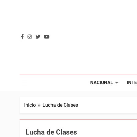
Saltar
al
contenido
REVOL
Internacio
NACIONAL
INT
Inicio
Lucha de Clases
Lucha de Clases