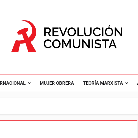
UCIÓN COMUNISTA
nal Comunista Revolucionaria
ERNACIONAL
MUJER OBRERA
TEORÍA MARXISTA