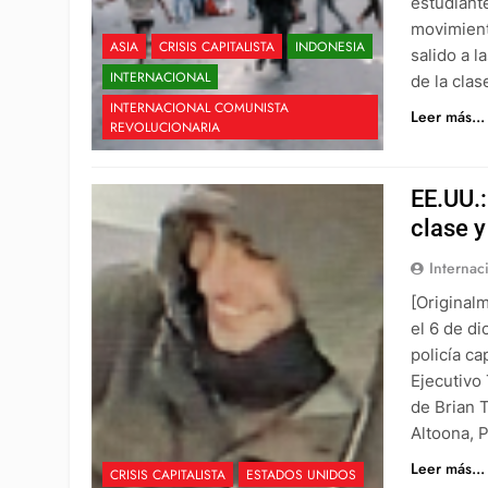
estudiant
movimient
ASIA
CRISIS CAPITALISTA
INDONESIA
salido a l
INTERNACIONAL
de la cla
INTERNACIONAL COMUNISTA
Leer más...
REVOLUCIONARIA
EE.UU.:
clase y
Internac
[Original
el 6 de d
policía ca
Ejecutivo 
de Brian 
Altoona, 
Leer más...
CRISIS CAPITALISTA
ESTADOS UNIDOS