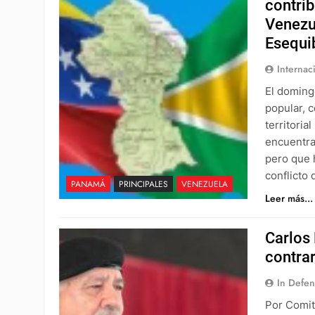
contrib
Venezu
Esequi
Internac
El doming
popular, c
territori
encuentra
pero que 
conflicto
PANAMÁ
PRINCIPALES
VENEZUELA
Leer más...
Carlos 
contra
In Defe
Por Comit