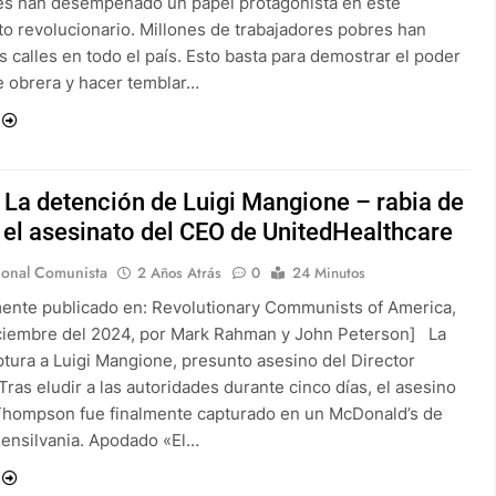
es han desempeñado un papel protagonista en este
o revolucionario. Millones de trabajadores pobres han
as calles en todo el país. Esto basta para demostrar el poder
se obrera y hacer temblar…
 La detención de Luigi Mangione – rabia de
 el asesinato del CEO de UnitedHealthcare
ional Comunista
2 Años Atrás
0
24 Minutos
mente publicado en: Revolutionary Communists of America,
iciembre del 2024, por Mark Rahman y John Peterson] La
ptura a Luigi Mangione, presunto asesino del Director
Tras eludir a las autoridades durante cinco días, el asesino
Thompson fue finalmente capturado en un McDonald’s de
Pensilvania. Apodado «El…