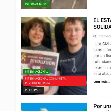
INTERNACIONAL
EL EST
SOLID
Internac
por CMI A
expresión
por un fis
rotundame
expresamo
INTERNACIONAL
este ataq
INTERNACIONAL COMUNISTA
Leer más...
REVOLUCIONARIA
PRINCIPALES
Por una