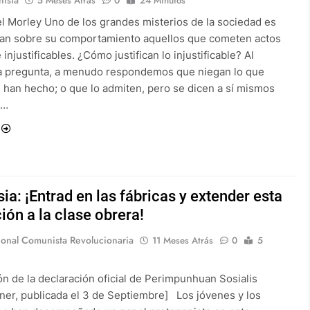
5 Meses Atrás
0
24 Minutos
el Morley Uno de los grandes misterios de la sociedad es
an sobre su comportamiento aquellos que cometen actos
e injustificables. ¿Cómo justifican lo injustificable? Al
la pregunta, a menudo respondemos que niegan lo que
 han hecho; o que lo admiten, pero se dicen a sí mismos
o…
ia: ¡Entrad en las fábricas y extender esta
ión a la clase obrera!
ional Comunista Revolucionaria
11 Meses Atrás
0
5
ón de la declaración oficial de Perimpunhuan Sosialis
ner, publicada el 3 de Septiembre] Los jóvenes y los