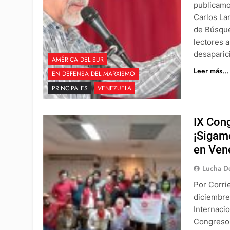
publicamo
Carlos La
de Búsque
lectores a
desaparic
AMÉRICA DEL SUR
Leer más...
EN DEFENSA DEL MARXISMO
PRINCIPALES
VENEZUELA
IX Con
¡Sigam
en Ven
Lucha De
Por Corri
diciembre
Internaci
Congreso 