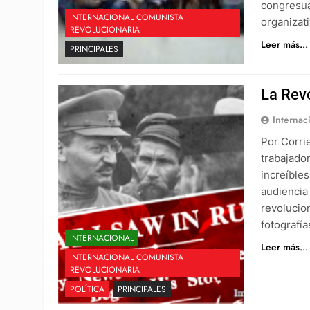
congresua
INTERNACIONAL COMUNISTA
organizati
REVOLUCIONARIA
Leer más...
PRINCIPALES
La Rev
Internac
Por Corrie
trabajador
increíble
audiencia 
revolucio
fotografí
INTERNACIONAL
Leer más...
INTERNACIONAL COMUNISTA
REVOLUCIONARIA
POLÍTICA
PRINCIPALES