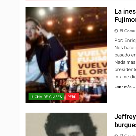
La ines
Fujimo
El Comun
Por: Enri
Nos hacen
basado en
Nada más 
presidente
infame di
Leer más...
LUCHA DE CLASES
PERÚ
Jeffrey
burgue
El Comun