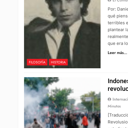
Por: Dani
qué piens
terribles 
plantear 
realmente
que era l
Leer más...
FILOSOFÍA
HISTORIA
Indones
revoluc
Internac
Minutos
[Traducci
Revolusio