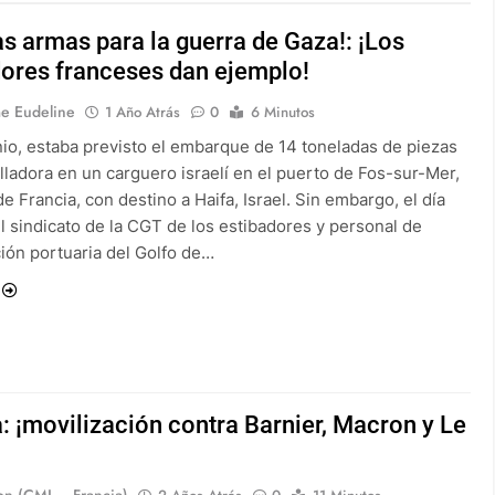
as armas para la guerra de Gaza!: ¡Los
dores franceses dan ejemplo!
e Eudeline
1 Año Atrás
0
6 Minutos
unio, estaba previsto el embarque de 14 toneladas de piezas
lladora en un carguero israelí en el puerto de Fos-sur-Mer,
de Francia, con destino a Haifa, Israel. Sin embargo, el día
el sindicato de la CGT de los estibadores y personal de
ión portuaria del Golfo de…
: ¡movilización contra Barnier, Macron y Le
on (CMI – Francia)