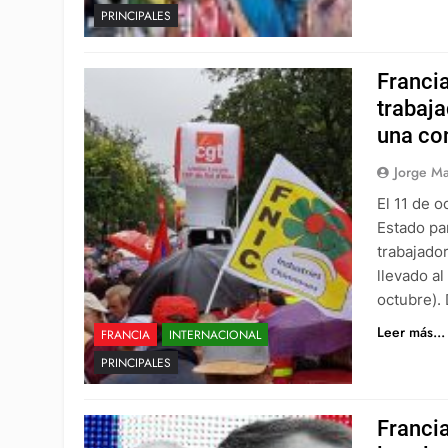
PRINCIPALES
Francia
trabaj
una co
Jorge Ma
El 11 de o
Estado pa
trabajado
llevado al
octubre).
Leer más...
FRANCIA
INTERNACIONAL
PRINCIPALES
Francia