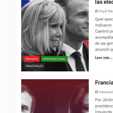
las ele
Fred We
Quel spec
indicaron
Caminó po
acompañad
de las gen
anunció q
Leer más...
FRANCIA
INTERNACIONAL
PRINCIPALES
Francia
Internac
Por Jérôm
presidenci
izquierda