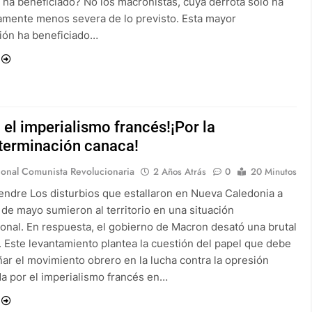
 ha beneficiado? No los macronistas, cuya derrota sólo ha
ramente menos severa de lo previsto. Esta mayor
ción ha beneficiado…
 el imperialismo francés!¡Por la
terminación canaca!
ional Comunista Revolucionaria
2 Años Atrás
0
20 Minutos
endre Los disturbios que estallaron en Nueva Caledonia a
de mayo sumieron al territorio en una situación
ional. En respuesta, el gobierno de Macron desató una brutal
. Este levantamiento plantea la cuestión del papel que debe
r el movimiento obrero en la lucha contra la opresión
a por el imperialismo francés en…