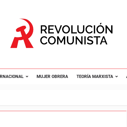
UCIÓN COMUNISTA
nal Comunista Revolucionaria
ERNACIONAL
MUJER OBRERA
TEORÍA MARXISTA