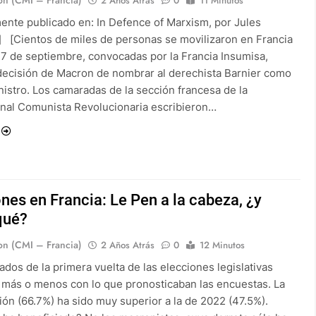
2 Años Atrás
0
11 Minutos
mente publicado en: In Defence of Marxism, por Jules
 [Cientos de miles de personas se movilizaron en Francia
 7 de septiembre, convocadas por la Francia Insumisa,
 decisión de Macron de nombrar al derechista Barnier como
nistro. Los camaradas de la sección francesa de la
onal Comunista Revolucionaria escribieron…
nes en Francia: Le Pen a la cabeza, ¿y
qué?
on (CMI – Francia)
2 Años Atrás
0
12 Minutos
ados de la primera vuelta de las elecciones legislativas
 más o menos con lo que pronosticaban las encuestas. La
ión (66.7%) ha sido muy superior a la de 2022 (47.5%).