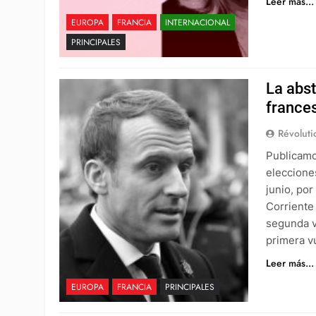
Leer más...
EUROPA
FRANCIA
INTERNACIONAL
PRINCIPALES
La abst
frances
Révoluti
Publicamo
eleccione
junio, por
Corriente 
segunda v
primera v
Leer más...
EUROPA
FRANCIA
PRINCIPALES