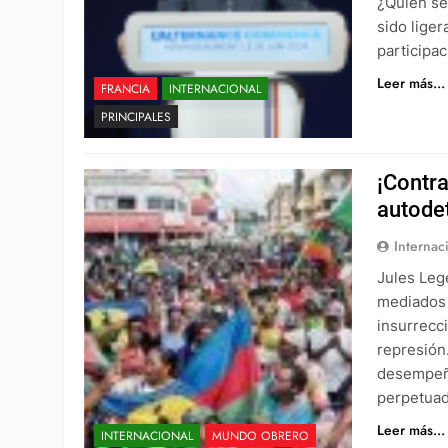
¿Quién se
sido lige
participa
Leer más...
FRANCIA
INTERNACIONAL
PRINCIPALES
¡Contra
autode
Internac
Jules Leg
mediados 
insurrecc
represión
desempeña
perpetuad
Leer más...
INTERNACIONAL
MUNDO OBRERO