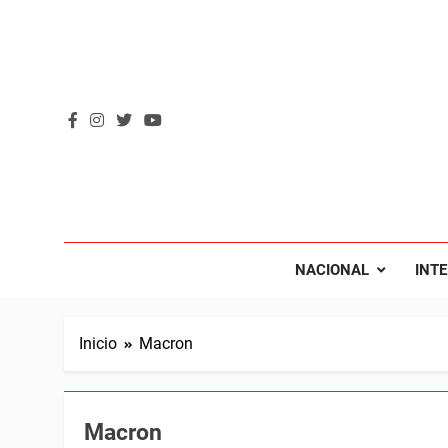
Saltar
al
contenido
REVOL
Internacio
NACIONAL
INT
Inicio
Macron
Macron