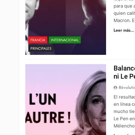
para que 
quien cali
Macron. E
Leer más...
FRANCIA
INTERNACIONAL
PRINCIPALES
Balance
ni Le P
Révoluti
El resulta
en línea 
mucho tie
Le Pen en
Mélenchon