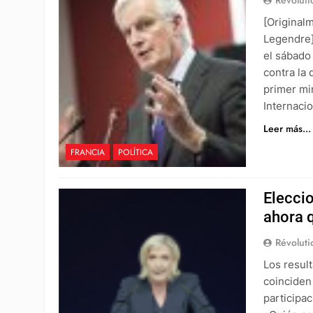
[Original
Legendre]
el sábado
contra la
primer mi
Internaci
Leer más...
FRANCIA
POLÍTICA
Eleccio
ahora 
Révoluti
Los result
coinciden
participac