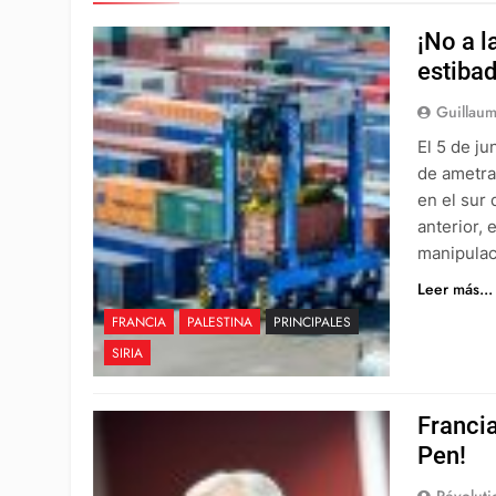
¡No a l
estiba
Guillaum
El 5 de j
de ametra
en el sur 
anterior, 
manipulac
Leer más...
FRANCIA
PALESTINA
PRINCIPALES
SIRIA
Francia
Pen!
Révoluti