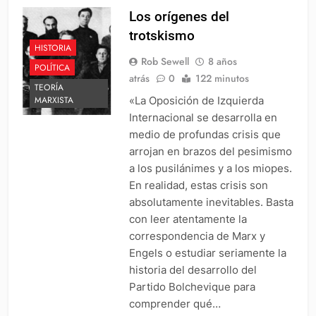
Los orígenes del
trotskismo
HISTORIA
Rob Sewell
8 años
POLÍTICA
atrás
0
122 minutos
TEORÍA
«La Oposición de Izquierda
MARXISTA
Internacional se desarrolla en
medio de profundas crisis que
arrojan en brazos del pesimismo
a los pusilánimes y a los miopes.
En realidad, estas crisis son
absolutamente inevitables. Basta
con leer atentamente la
correspondencia de Marx y
Engels o estudiar seriamente la
historia del desarrollo del
Partido Bolchevique para
comprender qué…