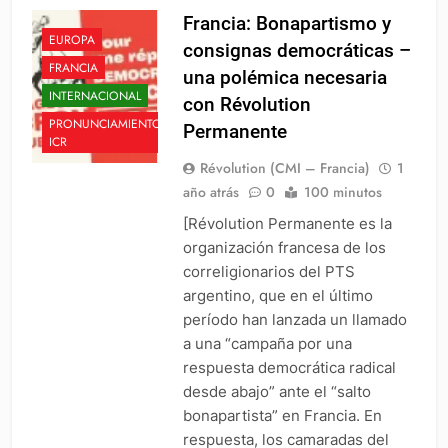
Francia: Bonapartismo y
EUROPA
consignas democráticas –
FRANCIA
una polémica necesaria
INTERNACIONAL
con Révolution
PRONUNCIAMIENTO
Permanente
ICR
Révolution (CMI – Francia)
1
año atrás
0
100 minutos
[Révolution Permanente es la
organización francesa de los
correligionarios del PTS
argentino, que en el último
período han lanzada un llamado
a una “campaña por una
respuesta democrática radical
desde abajo” ante el “salto
bonapartista” en Francia. En
respuesta, los camaradas del