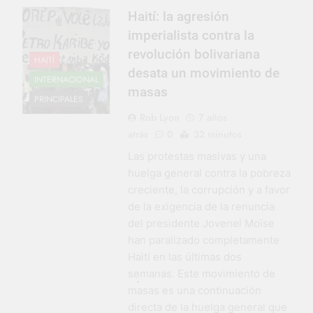
Haití: la agresión
imperialista contra la
revolución bolivariana
HAITÍ
desata un movimiento de
INTERNACIONAL
masas
PRINCIPALES
Rob Lyon
7 años
atrás
0
32 minutos
Las protestas masivas y una
huelga general contra la pobreza
creciente, la corrupción y a favor
de la exigencia de la renuncia
del presidente Jovenel Moïse
han paralizado completamente
Haití en las últimas dos
semanas. Este movimiento de
masas es una continuación
directa de la huelga general que