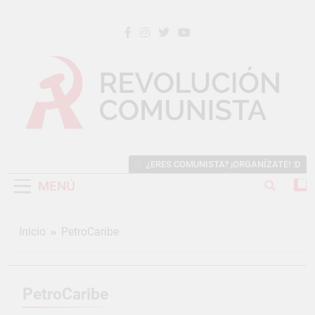
Saltar
al
contenido
REVOLUCIÓN COMUNISTA
Internacional Comunista Revolucionaria
¿ERES COMUNISTA? ¡ORGANÍZATE! :D
MENÚ
Inicio
PetroCaribe
PetroCaribe