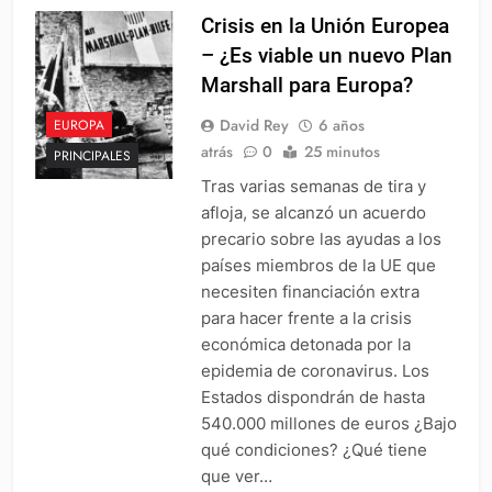
Crisis en la Unión Europea
– ¿Es viable un nuevo Plan
Marshall para Europa?
David Rey
6 años
EUROPA
atrás
0
25 minutos
PRINCIPALES
Tras varias semanas de tira y
afloja, se alcanzó un acuerdo
precario sobre las ayudas a los
países miembros de la UE que
necesiten financiación extra
para hacer frente a la crisis
económica detonada por la
epidemia de coronavirus. Los
Estados dispondrán de hasta
540.000 millones de euros ¿Bajo
qué condiciones? ¿Qué tiene
que ver…