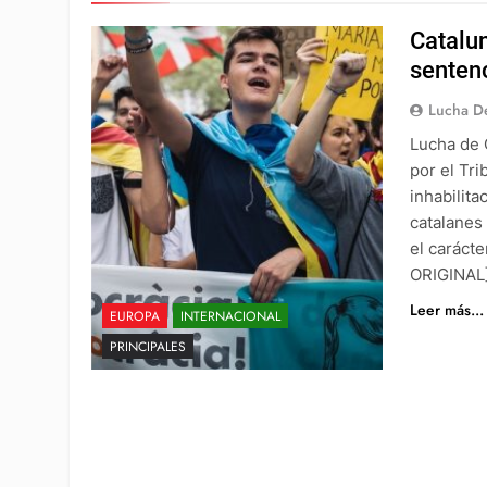
Catalun
sentenc
Lucha De
Lucha de C
por el Tr
inhabilita
catalanes
el caráct
ORIGINAL
Leer más...
EUROPA
INTERNACIONAL
PRINCIPALES