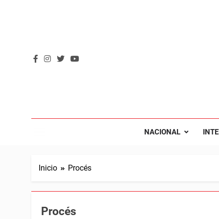
Saltar
al
contenido
REVOL
Internacio
NACIONAL
INT
Inicio
Procés
Procés