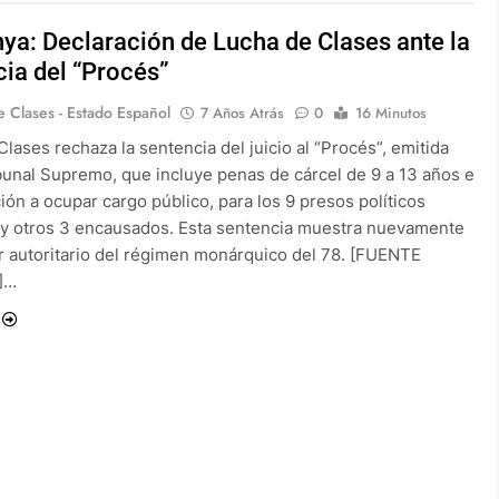
ya: Declaración de Lucha de Clases ante la
ia del “Procés”
 Clases - Estado Español
7 Años Atrás
0
16 Minutos
lases rechaza la sentencia del juicio al “Procés”, emitida
ibunal Supremo, que incluye penas de cárcel de 9 a 13 años e
ción a ocupar cargo público, para los 9 presos políticos
 y otros 3 encausados. Esta sentencia muestra nuevamente
er autoritario del régimen monárquico del 78. [FUENTE
]…