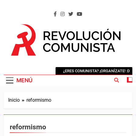
Saltar
al
contenido
REVOLUCIÓN COMUNISTA
Internacional Comunista Revolucionaria
¿ERES COMUNISTA? ¡ORGANÍZATE! :D
MENÚ
Inicio
reformismo
reformismo