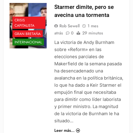
Starmer dimite, pero se
avecina una tormenta
CRISIS
Rob Sewell
1 mes
CAPITALISTA
atrás
0
29 minutos
GRAN BRETAÑA
La victoria de Andy Burnham
INTERNACIONAL
sobre «Reform» en las
elecciones parciales de
Makerfield de la semana pasada
ha desencadenado una
avalancha en la política británica,
lo que ha dado a Keir Starmer el
empujón final que necesitaba
para dimitir como líder laborista
y primer ministro. La magnitud
de la victoria de Burnham le ha
situado…
Leer más...