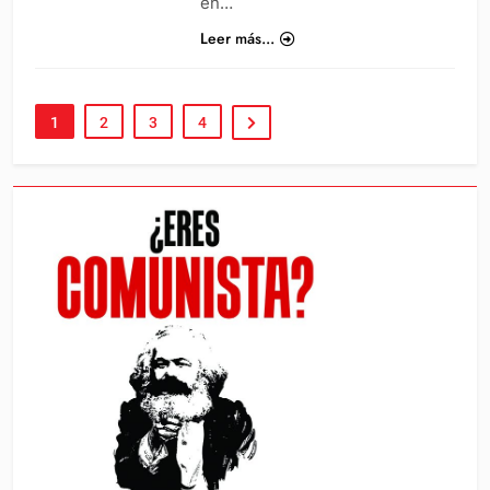
en…
Leer más...
1
2
3
4