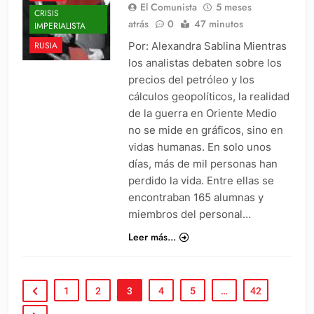
El Comunista
5 meses
CRISIS
atrás
0
47 minutos
IMPERIALISTA
Por: Alexandra Sablina Mientras
RUSIA
los analistas debaten sobre los
precios del petróleo y los
cálculos geopolíticos, la realidad
de la guerra en Oriente Medio
no se mide en gráficos, sino en
vidas humanas. En solo unos
días, más de mil personas han
perdido la vida. Entre ellas se
encontraban 165 alumnas y
miembros del personal…
Leer más...
1
2
3
4
5
…
42