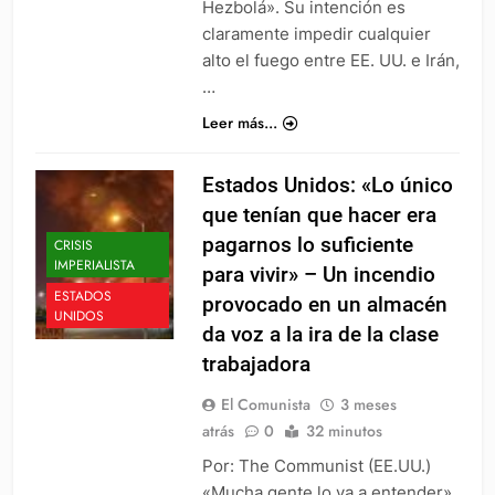
Hezbolá». Su intención es
claramente impedir cualquier
alto el fuego entre EE. UU. e Irán,
…
Leer más...
Estados Unidos: «Lo único
que tenían que hacer era
pagarnos lo suficiente
CRISIS
IMPERIALISTA
para vivir» – Un incendio
ESTADOS
provocado en un almacén
UNIDOS
da voz a la ira de la clase
trabajadora
El Comunista
3 meses
atrás
0
32 minutos
Por: The Communist (EE.UU.)
«Mucha gente lo va a entender»,