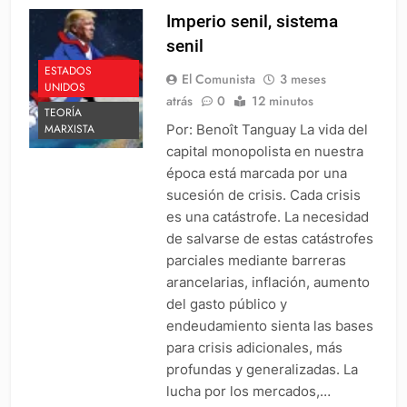
Imperio senil, sistema
senil
ESTADOS
El Comunista
3 meses
UNIDOS
atrás
0
12 minutos
TEORÍA
Por: Benoît Tanguay La vida del
MARXISTA
capital monopolista en nuestra
época está marcada por una
sucesión de crisis. Cada crisis
es una catástrofe. La necesidad
de salvarse de estas catástrofes
parciales mediante barreras
arancelarias, inflación, aumento
del gasto público y
endeudamiento sienta las bases
para crisis adicionales, más
profundas y generalizadas. La
lucha por los mercados,…