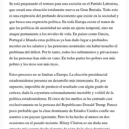
Se está preparando el terreno para una escisión en el Partido Laborista,
que creará una situación totalmente nueva en Gran Bretaña. Todo esto
es una expresión del profundo descontento que existe en la sociedad y
que busca una expresión política. En toda Europa existe el temor de
que las políticas de austeridad no serán un ajuste temporal, sino un
ataque permanente a los niveles de vida. En países como Grecia,
Portugal e Irlanda estas políticas ya han dado lugar a profundos
recortes en los salarios y las pensiones nominales sin haber resuelto el
problema del déficit. Por lo tanto, todos los sufrimientos y privaciones
de las personas han sido en vano. En todas partes los pobres son más
pobres y los ricos son más ricos.
Estos procesos no se limitan a Europa. La elección presidencial
estadounidense presenta un desarrollo más interesante. Es, por
supuesto, imposible de predecir el resultado con algún grado de
certeza, dada la coyuntura extremadamente inestable y volátil de la
política estadounidense. El circo de los medios se ha centrado casi
exclusivamente en la persona del Republicano Donald Trump. Parece
poco probable que la clase dominante de Estados Unidos confíe sus
asuntos a un payaso ignorante. Pero lo ha hecho al menos en dos
ocasiones en el pasado reciente. Hilary Clinton es sin duda una
apuesta más segura desde el punto de vista de la clase dominante.