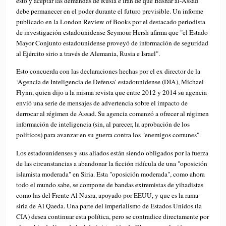
esto y aceptar las demandas de Rusia e Irán de que Bashar al-Assad
debe permanecer en el poder durante el futuro previsible. Un informe
publicado en la London Review of Books por el destacado periodista
de investigación estadounidense Seymour Hersh afirma que "el Estado
Mayor Conjunto estadounidense proveyó de información de seguridad
al Ejército sirio a través de Alemania, Rusia e Israel".
Esto concuerda con las declaraciones hechas por el ex director de la
‘Agencia de Inteligencia de Defensa’ estadounidense (DIA), Michael
Flynn, quien dijo a la misma revista que entre 2012 y 2014 su agencia
envió una serie de mensajes de advertencia sobre el impacto de
derrocar al régimen de Assad. Su agencia comenzó a ofrecer al régimen
información de inteligencia (sin, al parecer, la aprobación de los
políticos) para avanzar en su guerra contra los "enemigos comunes".
Los estadounidenses y sus aliados están siendo obligados por la fuerza
de las circunstancias a abandonar la ficción ridícula de una "oposición
islamista moderada" en Siria. Esta "oposición moderada", como ahora
todo el mundo sabe, se compone de bandas extremistas de yihadistas
como las del Frente Al Nusra, apoyado por EEUU, y que es la rama
siria de Al Qaeda. Una parte del imperialismo de Estados Unidos (la
CIA) desea continuar esta política, pero se contradice directamente por