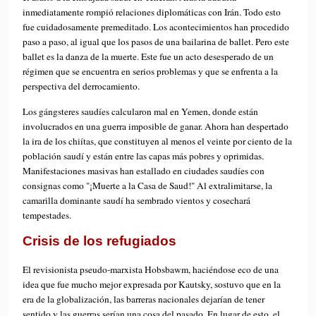
inmediatamente rompió relaciones diplomáticas con Irán. Todo esto
fue cuidadosamente premeditado. Los acontecimientos han procedido
paso a paso, al igual que los pasos de una bailarina de ballet. Pero este
ballet es la danza de la muerte. Este fue un acto desesperado de un
régimen que se encuentra en serios problemas y que se enfrenta a la
perspectiva del derrocamiento.
Los gángsteres saudíes calcularon mal en Yemen, donde están
involucrados en una guerra imposible de ganar. Ahora han despertado
la ira de los chiítas, que constituyen al menos el veinte por ciento de la
población saudí y están entre las capas más pobres y oprimidas.
Manifestaciones masivas han estallado en ciudades saudíes con
consignas como "¡Muerte a la Casa de Saud!" Al extralimitarse, la
camarilla dominante saudí ha sembrado vientos y cosechará
tempestades.
Crisis de los refugiados
El revisionista pseudo-marxista Hobsbawm, haciéndose eco de una
idea que fue mucho mejor expresada por Kautsky, sostuvo que en la
era de la globalización, las barreras nacionales dejarían de tener
sentido y las guerras serían una cosa del pasado. En lugar de esto, el