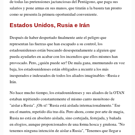
de todas las pretensiones jactanciosas del Pentágono, que paga sus
salarios y pone armas en sus manos, que tirarán a la basura tan pronto
como se presente.la primera oportunidad conveniente.
Estados Unidos, Rusia e Irán
Después de haber despertado finalmente ante el peligro que
representan las fuerzas que han escapado a su control, los
estadounidenses están buscando desesperadamente a alguien que
pueda ayudarles en acabar con los incendios que ellos mismos han
provocado. Pero, ¿quién puede ser? De mala gana, murmurando en voz
baja, los estadounidenses están obligados a recurrir a los más
inesperados e indeseados de todos los aliados imaginables –Rusia e
Irán.
No hace mucho tiempo, los estadounidenses y sus aliados de la OTAN
estaban repitiendo constantemente el mismo canto monótono de
"aislar a Rusia". ¡Oh si! "Rusia está aislada internacionalmente." Ese
era el mantra, repetido día tras día. Pero ahora, como por arte de magia,
Rusia no está en absoluto aislada, sino cortejada, festejada, y bañada
en elogios, aunque proporcionados de una forma hosca y gruñona. "No
tenemos ninguna intención de aislar a Rusia", "Tenemos que llegar a