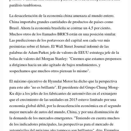
parálisis temblorosa.
La desaceleración de la economía china amenaza al mundo entero.
China importaba grandes cantidades de productos de países como
Brasil. Ahora la economía brasileña se contrae un 4,5 por ciento.
Muchos otros de los llamados BRICS están en una posición similar.
Las predicciones de los portavoces del capital son cada vez más
pesimistas sobre el futuro. El Wall Street Journal informó de las
palabras de Adam Parker, jefe de valores de EEUU estratega jefe de la
bolsa de valores del Morgan Stanley: "Creemos que estamos propensos
a dirigimos hacia un año agitado de bajos rendimientos, y
sospechamos que muchos otros piensan lo mismo".
El máximo ejecutivo de Hyundai Motor ha dicho que la perspectiva
para este año "no es brillante". El presidente del Grupo Chung Mong-
Ku dijo a los jefes de los fabricantes de automóviles en el extranjero
que el crecimiento de las unidades en 2015 estuvo limitado por una
economía global débil, por la desaceleración económica en el segundo
mayor mercado de autos del mundo, China, y por una disminución de
la demanda de los mercados emergentes. "Teniendo en cuenta muchos
de los indicadores principales, las perspectivas para el mercado de
automóviles del próximo año tampoco son brillantes", dijo. Ejemplos