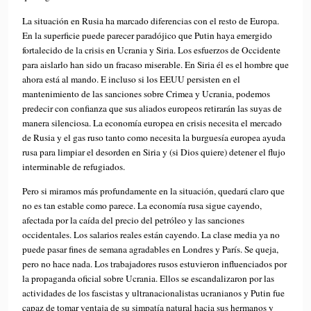
La situación en Rusia ha marcado diferencias con el resto de Europa.
En la superficie puede parecer paradójico que Putin haya emergido
fortalecido de la crisis en Ucrania y Siria. Los esfuerzos de Occidente
para aislarlo han sido un fracaso miserable. En Siria él es el hombre que
ahora está al mando. E incluso si los EEUU persisten en el
mantenimiento de las sanciones sobre Crimea y Ucrania, podemos
predecir con confianza que sus aliados europeos retirarán las suyas de
manera silenciosa. La economía europea en crisis necesita el mercado
de Rusia y el gas ruso tanto como necesita la burguesía europea ayuda
rusa para limpiar el desorden en Siria y (si Dios quiere) detener el flujo
interminable de refugiados.
Pero si miramos más profundamente en la situación, quedará claro que
no es tan estable como parece. La economía rusa sigue cayendo,
afectada por la caída del precio del petróleo y las sanciones
occidentales. Los salarios reales están cayendo. La clase media ya no
puede pasar fines de semana agradables en Londres y París. Se queja,
pero no hace nada. Los trabajadores rusos estuvieron influenciados por
la propaganda oficial sobre Ucrania. Ellos se escandalizaron por las
actividades de los fascistas y ultranacionalistas ucranianos y Putin fue
capaz de tomar ventaja de su simpatía natural hacia sus hermanos y