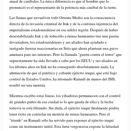
anual de caníbales. La única diferencia es que el hombre que lo
pronunció es el representante de la potencia más caníbal de la tierra.
Las llamas que envuelven todo Oriente Medio son la consecuencia
directa de la invasión criminal de Irak y de la continua injerencia del
imperialismo estadounidense en esa infeliz región. Después de haber
desestabilizado Irak y de reducirlo a ruinas humeantes tras una guerra
devastadora, los estadounidenses y sus aliados han ayudado e
instigado fuerzas reaccionarias en Siria que ahora plantean una grave
amenaza para sus intereses. Pero la llamada "guerra contra el terror" que
supuestamente ha sido llevada a cabo por los EEUU y sus aliados en
los últimos años en Irak no ha conseguido absolutamente nada. La
afirmación de que el patético y cobarde ejército iraquí, que está bajo
control de Estados Unidos, ha retomado Ramadi de manos del ISIS,
resultó ser una mentira.
Mientras escribo estas líneas, los yihadistas permanecen con el control
de grandes partes de esa ciudad (o lo que queda de ella) y la lucha
todavía se está librando. Sin duda, el ejército iraquí finalmente podría
tener éxito en controlar un montón de ruinas humeantes. Pero el
"triunfo" en Ramadi sólo ha servido para exponer al ejército iraquí
como un instrumento inútil. Esta farsa vergonzosa expone la falsedad