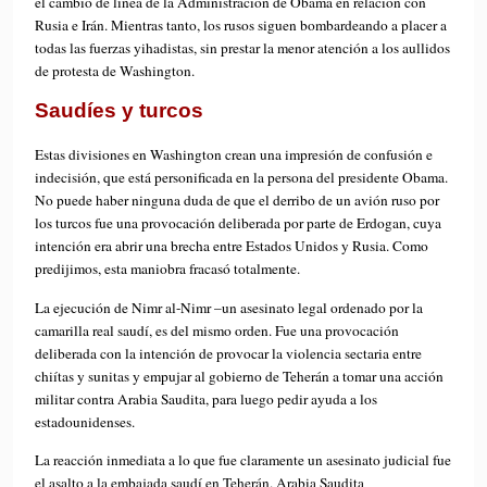
el cambio de línea de la Administración de Obama en relación con
Rusia e Irán. Mientras tanto, los rusos siguen bombardeando a placer a
todas las fuerzas yihadistas, sin prestar la menor atención a los aullidos
de protesta de Washington.
Saudíes y turcos
Estas divisiones en Washington crean una impresión de confusión e
indecisión, que está personificada en la persona del presidente Obama.
No puede haber ninguna duda de que el derribo de un avión ruso por
los turcos fue una provocación deliberada por parte de Erdogan, cuya
intención era abrir una brecha entre Estados Unidos y Rusia. Como
predijimos, esta maniobra fracasó totalmente.
La ejecución de Nimr al-Nimr –un asesinato legal ordenado por la
camarilla real saudí, es del mismo orden. Fue una provocación
deliberada con la intención de provocar la violencia sectaria entre
chiítas y sunitas y empujar al gobierno de Teherán a tomar una acción
militar contra Arabia Saudita, para luego pedir ayuda a los
estadounidenses.
La reacción inmediata a lo que fue claramente un asesinato judicial fue
el asalto a la embajada saudí en Teherán. Arabia Saudita