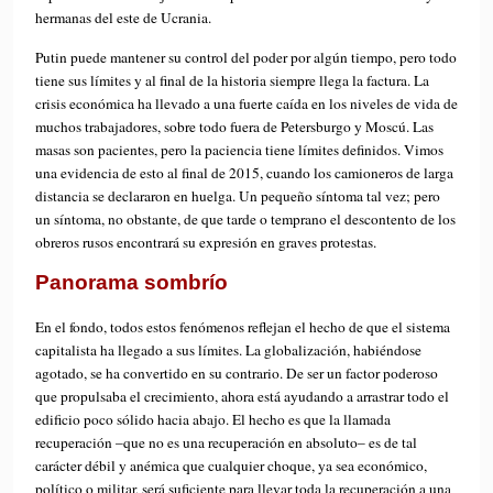
hermanas del este de Ucrania.
Putin puede mantener su control del poder por algún tiempo, pero todo
tiene sus límites y al final de la historia siempre llega la factura. La
crisis económica ha llevado a una fuerte caída en los niveles de vida de
muchos trabajadores, sobre todo fuera de Petersburgo y Moscú. Las
masas son pacientes, pero la paciencia tiene límites definidos. Vimos
una evidencia de esto al final de 2015, cuando los camioneros de larga
distancia se declararon en huelga. Un pequeño síntoma tal vez; pero
un síntoma, no obstante, de que tarde o temprano el descontento de los
obreros rusos encontrará su expresión en graves protestas.
Panorama sombrío
En el fondo, todos estos fenómenos reflejan el hecho de que el sistema
capitalista ha llegado a sus límites. La globalización, habiéndose
agotado, se ha convertido en su contrario. De ser un factor poderoso
que propulsaba el crecimiento, ahora está ayudando a arrastrar todo el
edificio poco sólido hacia abajo. El hecho es que la llamada
recuperación –que no es una recuperación en absoluto– es de tal
carácter débil y anémica que cualquier choque, ya sea económico,
político o militar, será suficiente para llevar toda la recuperación a una