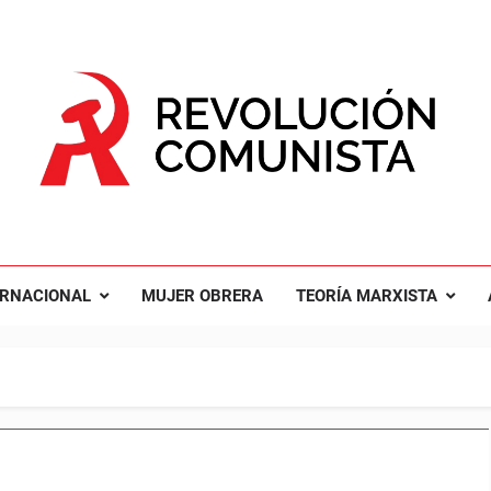
UCIÓN COMUNISTA
nal Comunista Revolucionaria
ERNACIONAL
MUJER OBRERA
TEORÍA MARXISTA