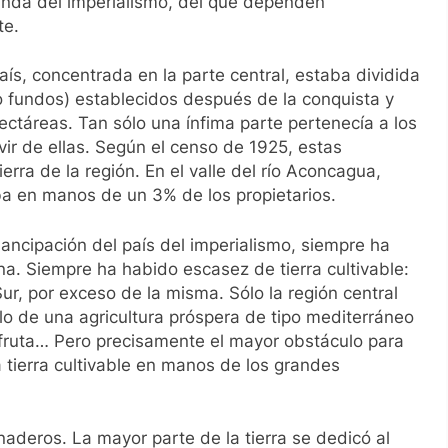
nda del imperialismo, del que dependen
te.
 país, concentrada en la parte central, estaba dividida
o fundos) establecidos después de la conquista y
ctáreas. Tan sólo una ínfima parte pertenecía a los
r de ellas. Según el censo de 1925, estas
rra de la región. En el valle del río Aconcagua,
aba en manos de un 3% de los propietarios.
emancipación del país del imperialismo, siempre ha
na. Siempre ha habido escasez de tierra cultivable:
 Sur, por exceso de la misma. Sólo la región central
llo de una agricultura próspera de tipo mediterráneo
 fruta… Pero precisamente el mayor obstáculo para
a tierra cultivable en manos de los grandes
aderos. La mayor parte de la tierra se dedicó al