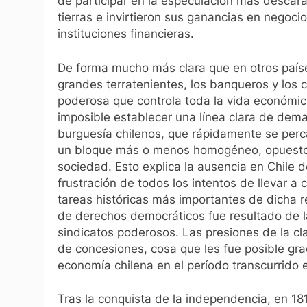
de participar en la especulación más descar
tierras e invirtieron sus ganancias en negoc
instituciones financieras.
De forma mucho más clara que en otros países
grandes terratenientes, los banqueros y los c
poderosa que controla toda la vida económica 
imposible establecer una línea clara de dema
burguesía chilenos, que rápidamente se perc
un bloque más o menos homogéneo, opuesto a
sociedad. Esto explica la ausencia en Chile 
frustración de todos los intentos de llevar a
tareas históricas más importantes de dicha r
de derechos democráticos fue resultado de la
sindicatos poderosos. Las presiones de la cla
de concesiones, cosa que les fue posible grac
economía chilena en el período transcurrido 
Tras la conquista de la independencia, en 18