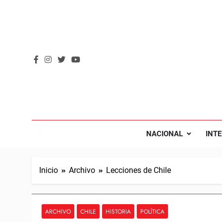
Saltar
al
contenido
REVOL
Internacio
NACIONAL
INT
Inicio
Archivo
Lecciones de Chile
ARCHIVO
CHILE
HISTORIA
POLÍTICA