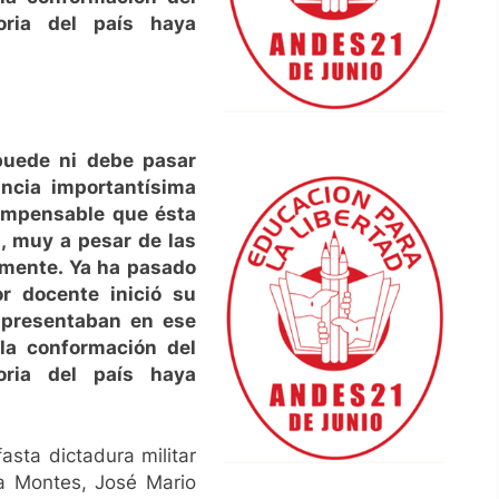
oria del país haya
puede ni debe pasar
ancia importantísima
 impensable que ésta
, muy a pesar de las
lmente. Ya ha pasado
r docente inició su
 presentaban en ese
la conformación del
oria del país haya
asta dictadura militar
ya Montes, José Mario