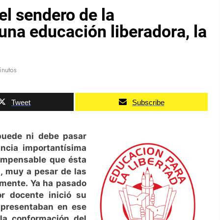
l sendero de la
una educación liberadora, la
inutos
Tweet
Subscribe
puede ni debe pasar
ancia importantísima
 impensable que ésta
, muy a pesar de las
lmente. Ya ha pasado
r docente inició su
 presentaban en ese
la conformación del