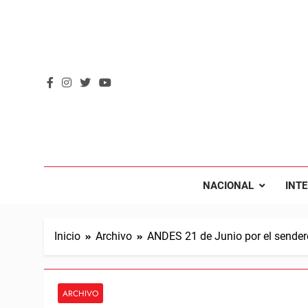
Saltar
al
contenido
REVOL
Internacio
NACIONAL
INT
Inicio
Archivo
ANDES 21 de Junio por el sendero
ARCHIVO