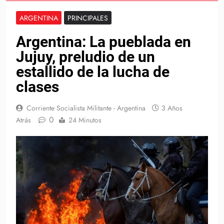
ARGENTINA
PRINCIPALES
Argentina: La pueblada en
Jujuy, preludio de un
estallido de la lucha de
clases
Corriente Socialista Militante - Argentina
3 Años
0
Atrás
24 Minutos