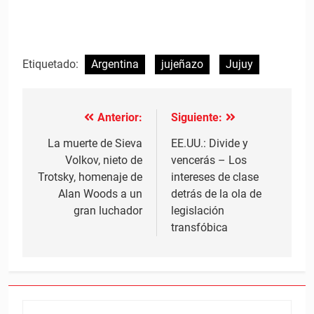
Etiquetado:
Argentina
jujeñazo
Jujuy
Anterior:
Siguiente:
Navegación
de
La muerte de Sieva
EE.UU.: Divide y
Volkov, nieto de
vencerás – Los
entradas
Trotsky, homenaje de
intereses de clase
Alan Woods a un
detrás de la ola de
gran luchador
legislación
transfóbica