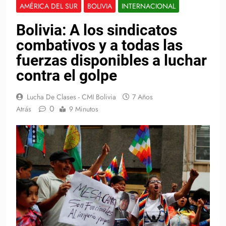
AMÉRICA DEL SUR
BOLIVIA
INTERNACIONAL
Bolivia: A los sindicatos
combativos y a todas las
fuerzas disponibles a luchar
contra el golpe
Lucha De Clases - CMI Bolivia
7 Años
0
Atrás
9 Minutos