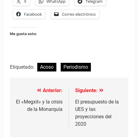
X
WhatsApp
Telegram
Facebook
Correo electrónico
Me gusta esto:
Etiquetado:
Acoso
Periodismo
Anterior:
Siguiente:
Navegación
de
El «Megxit» y la crisis
El presupuesto de la
de la Monarquía
UES y las
entradas
proyecciones del
2020