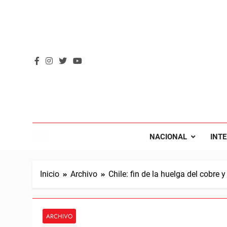
Saltar
al
contenido
REVOL
Internacio
NACIONAL
INT
Inicio
Archivo
Chile: fin de la huelga del cobre
ARCHIVO