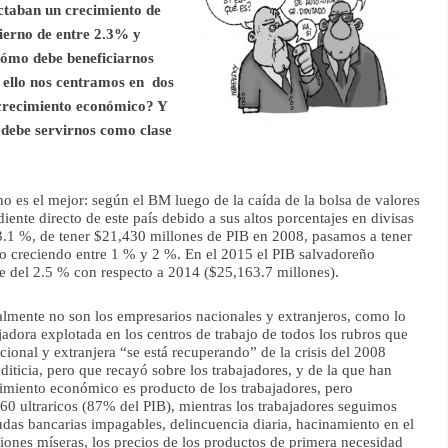
taban un crecimiento de
erno de entre 2.3% y
 cómo debe beneficiarnos
a ello nos centramos en dos
 crecimiento económico? Y
debe servirnos como clase
 es el mejor: según el BM luego de la caída de la bolsa de valores
nte directo de este país debido a sus altos porcentajes en divisas
3.1 %, de tener $21,430 millones de PIB en 2008, pasamos a tener
 creciendo entre 1 % y 2 %. En el 2015 el PIB salvadoreño
te del 2.5 % con respecto a 2014 ($25,163.7 millones).
almente no son los empresarios nacionales y extranjeros, como lo
jadora explotada en los centros de trabajo de todos los rubros que
nal y extranjera “se está recuperando” de la crisis del 2008
iticia, pero que recayó sobre los trabajadores, y de la que han
ecimiento económico es producto de los trabajadores, pero
60 ultraricos (87% del PIB), mientras los trabajadores seguimos
das bancarias impagables, delincuencia diaria, hacinamiento en el
iones míseras, los precios de los productos de primera necesidad