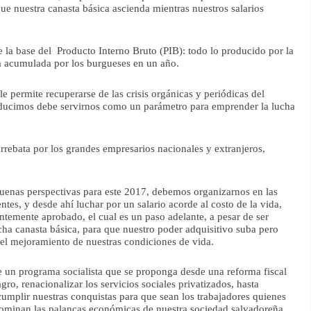
que nuestra canasta básica ascienda mientras nuestros salarios
 la base del Producto Interno Bruto (PIB): todo lo producido por la
ia acumulada por los burgueses en un año.
le permite recuperarse de las crisis orgánicas y periódicas del
roducimos debe servirnos como un parámetro para emprender la lucha
arrebata por los grandes empresarios nacionales y extranjeros,
buenas perspectivas para este 2017, debemos organizarnos en las
es, y desde ahí luchar por un salario acorde al costo de la vida,
ntemente aprobado, el cual es un paso adelante, a pesar de ser
icha canasta básica, para que nuestro poder adquisitivo suba pero
 el mejoramiento de nuestras condiciones de vida.
 un programa socialista que se proponga desde una reforma fiscal
 agro, renacionalizar los servicios sociales privatizados, hasta
cumplir nuestras conquistas para que sean los trabajadores quienes
dominan las palancas económicas de nuestra sociedad salvadoreña