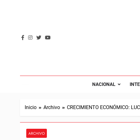
Saltar
al
contenido
REVOL
Internacio
NACIONAL
INT
Inicio
Archivo
CRECIMIENTO ECONÓMICO: L
ARCHIVO