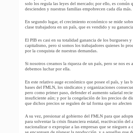
solo los regula las leyes del mercado; por ello, es común 
descienden y nuestras familias empobrecen cada día más.
En segundo lugar, el crecimiento económico se mide sobre
clase trabajadora en un país, que es vendido y su gananc
El PIB es casi en su totalidad ganancia de los burgueses y 
capitalismo, pero si somos los trabajadores quienes lo p
por la conquista de nuestras demandas.
Si nosotros creamos la riqueza de un país, pero se nos es 
debemos luchar por ella.
En este relativo auge económico que posee el país, y las 
bases del FMLN, los sindicatos y organizaciones consecuent
pero como primer paso, defender el aumento salarial recie
insuficiente aún; y por la congelación de los precios de d
que dichos precios se regulen de tal forma que no afecten
A su vez, presionar al gobierno del FMLN para que adopte
para solventar la crisis financiera estatal, reactivación del
nacionalizar o expropiar a las empresas que se nieguen a 
se encarguen de planear la producción, y a aquellas que 