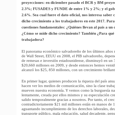
proyecciones: en diciembre pasado el BCR y BM proyec
2.3%; FUSADES y FUNDE de entre 1% y 2%; y el gobi
2.6%. Sea cual fuere el dato oficial, nos interesa saber
dicho crecimiento a los trabajadores en este 2017. Par
cuestiones fundamentales: ¿Quiénes llevan al país a un
¿Cómo se mide dicho crecimiento? También ¿Para qué 
trabajadora?
El panorama económico salvadoreño de los últimos años no
de Wall Street, EEUU en 2008, el PIB salvadoreño, dependie
de remesas e inversión estadounidense, disminuyó en un 
$20,660 millones en 2009, y desde entonces hemos venido
alcanzó los $25, 850 millones, con un crecimiento brillan
En primer lugar, quienes producen la riqueza del país anu
hacen ver los medios de comunicación, sino la clase traba
mueven nuestra economía. Y vemos como la burguesía nacio
lentamente, creada por ellos mismos y su especulación cred
salido temporalmente gracias a nosotros. Por tanto, el cr
contradictoriamente $21 mil millones están en manos de 1
aguantando incumplimiento de los derechos laborales, deu
transporte público, mala educación, salud decadente, pens