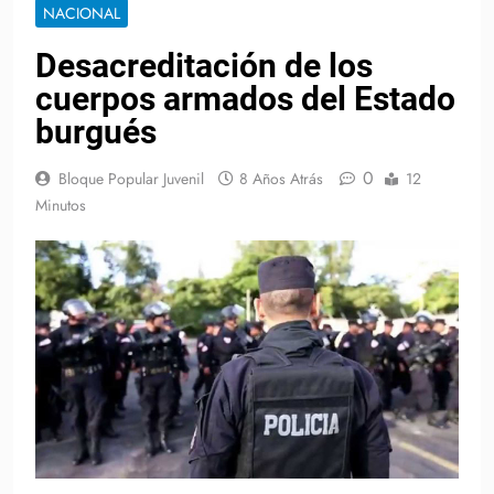
NACIONAL
Desacreditación de los
cuerpos armados del Estado
burgués
0
Bloque Popular Juvenil
8 Años Atrás
12
Minutos