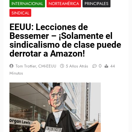
INTERNACIONAL
NORTEAMÉRICA
PRINCIPALES
SINDICAL
EEUU: Lecciones de
Bessemer – ¡Solamente el
sindicalismo de clase puede
derrotar a Amazon!
0
Tom Trottier, CMI-EEUU
5 Años Atrás
44
Minutos