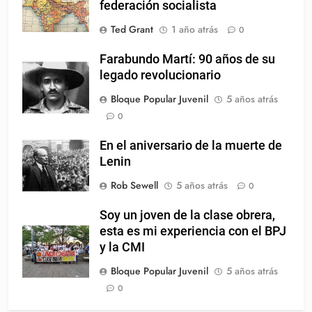
federación socialista
Ted Grant
1 año atrás
0
Farabundo Martí: 90 años de su
legado revolucionario
Bloque Popular Juvenil
5 años atrás
0
En el aniversario de la muerte de
Lenin
Rob Sewell
5 años atrás
0
Soy un joven de la clase obrera,
esta es mi experiencia con el BPJ
y la CMI
Bloque Popular Juvenil
5 años atrás
0