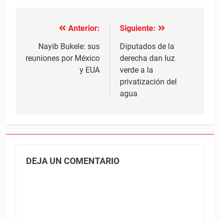
Anterior:
Siguiente:
Navegación
de
Nayib Bukele: sus
Diputados de la
reuniones por México
derecha dan luz
entradas
y EUA
verde a la
privatización del
agua
DEJA UN COMENTARIO