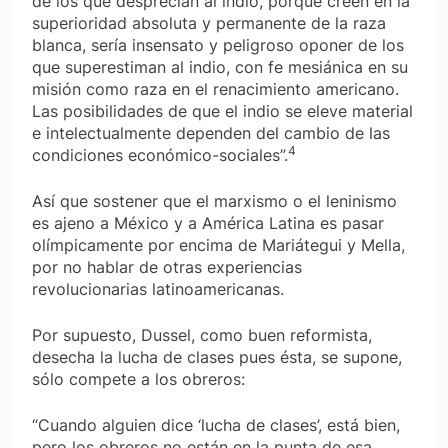
de los que desprecian al indio, porque creen en la
superioridad absoluta y permanente de la raza
blanca, sería insensato y peligroso oponer de los
que superestiman al indio, con fe mesiánica en su
misión como raza en el renacimiento americano.
Las posibilidades de que el indio se eleve material
e intelectualmente dependen del cambio de las
4
condiciones económico-sociales”.
Así que sostener que el marxismo o el leninismo
es ajeno a México y a América Latina es pasar
olímpicamente por encima de Mariátegui y Mella,
por no hablar de otras experiencias
revolucionarias latinoamericanas.
Por supuesto, Dussel, como buen reformista,
desecha la lucha de clases pues ésta, se supone,
sólo compete a los obreros:
“Cuando alguien dice ‘lucha de clases’, está bien,
pero los obreros no están en la punta de esa