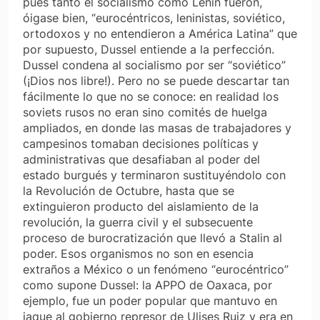
pues tanto el socialismo como Lenin fueron,
óigase bien, “eurocéntricos, leninistas, soviético,
ortodoxos y no entendieron a América Latina” que
por supuesto, Dussel entiende a la perfección.
Dussel condena al socialismo por ser “soviético”
(¡Dios nos libre!). Pero no se puede descartar tan
fácilmente lo que no se conoce: en realidad los
soviets rusos no eran sino comités de huelga
ampliados, en donde las masas de trabajadores y
campesinos tomaban decisiones políticas y
administrativas que desafiaban al poder del
estado burgués y terminaron sustituyéndolo con
la Revolución de Octubre, hasta que se
extinguieron producto del aislamiento de la
revolución, la guerra civil y el subsecuente
proceso de burocratización que llevó a Stalin al
poder. Esos organismos no son en esencia
extraños a México o un fenómeno “eurocéntrico”
como supone Dussel: la APPO de Oaxaca, por
ejemplo, fue un poder popular que mantuvo en
jaque al gobierno represor de Ulises Ruiz y era en