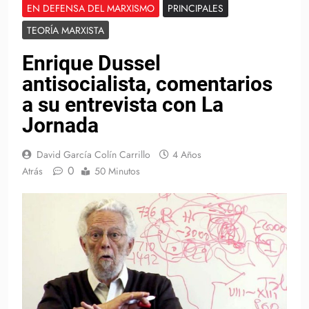
EN DEFENSA DEL MARXISMO
PRINCIPALES
TEORÍA MARXISTA
Enrique Dussel
antisocialista, comentarios
a su entrevista con La
Jornada
David García Colín Carrillo
4 Años
0
Atrás
50 Minutos