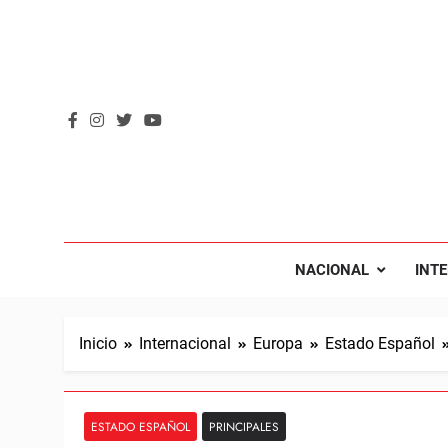
Saltar
al
contenido
REVOL
Internacio
NACIONAL
INT
Inicio
Internacional
Europa
Estado Español
ESTADO ESPAÑOL
PRINCIPALES