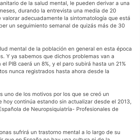
nitario de la salud mental, le pueden derivar a una
 meses, durando la entrevista una media de 20
de valorar adecuadamente la sintomatología que está
haber un seguimiento semanal de quizás más de 30
lud mental de la población en general en esta época
cos. Y ya sabemos que dichos problemas van a
l PIB caerá un 8%, y el paro subirá hasta un 21%
tos nunca registrados hasta ahora desde la
es uno de los motivos por los que se creó un
de hoy continúa estando sin actualizar desde el 2013,
Española de Neuropsiquiatría- Profesionales de
as sufrirá un trastorno mental a lo largo de su
r que en España no hay una cultura ni de la