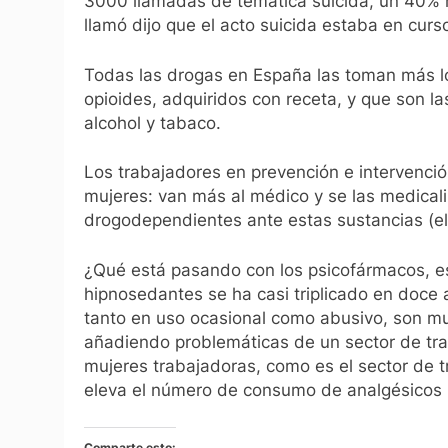
3000 llamadas de temática suicida, un 40% má
llamó dijo que el acto suicida estaba en curs
Todas las drogas en España las toman más l
opioides, adquiridos con receta, y que son l
alcohol y tabaco.
Los trabajadores en prevención e intervenció
mujeres: van más al médico y se las medicali
drogodependientes ante estas sustancias (el
¿Qué está pasando con los psicofármacos, es
hipnosedantes se ha casi triplicado en doce
tanto en uso ocasional como abusivo, son m
añadiendo problemáticas de un sector de tra
mujeres trabajadoras, como es el sector de 
eleva el número de consumo de analgésicos p
Comparte esto: