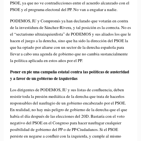
PSOE, ya que no ve contradicciones entre el acuerdo alcanzado con el
PSOE y el programa electoral del PP. No van a engañar a nadie.
PODEMOS, IU y Compromís ya han declarado que votarán en contra
de la investidura de Sánchez-Rivera, y tal posición es la correcta. No es
el “sectarismo ultraizquierdista” de PODEMOS y sus aliados los que le
hacen el juego a la derecha, sino que ha sido la dirección del PSOE la
que ha optado por aliarse con un sector de la derecha española para
llevar a cabo una agenda de gobierno que no cambia sustancialmente
la política aplicada en estos años por el PP.
Poner en pie una campaña estatal contra las políticas de austeridad
y a favor de un gobierno de izquierdas
Los dirigentes de PODEMOS, IU y sus listas de confluencia, deben
resistir toda la presión mediática de la derecha que trata de hacerlos
responsables del naufragio de un gobierno encabezado por el PSOE.
En realidad, no hay más peligro de gobierno de la derecha que el que
había el día después de las elecciones del 20D. Bastaría con el voto
negativo del PSOE en el Congreso para hacer naufragar cualquier
posibilidad de gobierno del PP o de PP-Ciudadanos. Si el PSOE
persiste en negarse a confluir con la izquierda, y cumple al mismo