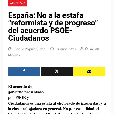
ARCHIVO
España: No a la estafa
“reformista y de progreso”
del acuerdo PSOE-
Ciudadanos
0
Bloque Popular Juvenil
10 Años Atrás
38
Minutos
El acuerdo de
gobierno presentado
por PSOE y
Ciudadanos es una estafa al electorado de izquierdas, y a
la clase trabajadora en general. No por casualidad, el