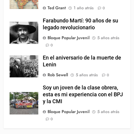
Ted Grant
1 año atrás
0
Farabundo Martí: 90 años de su
legado revolucionario
Bloque Popular Juvenil
5 años atrás
0
En el aniversario de la muerte de
Lenin
Rob Sewell
5 años atrás
0
Soy un joven de la clase obrera,
esta es mi experiencia con el BPJ
y la CMI
Bloque Popular Juvenil
5 años atrás
0