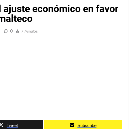
 ajuste económico en favor
malteco
0
7 Minutos
Tweet
Subscribe