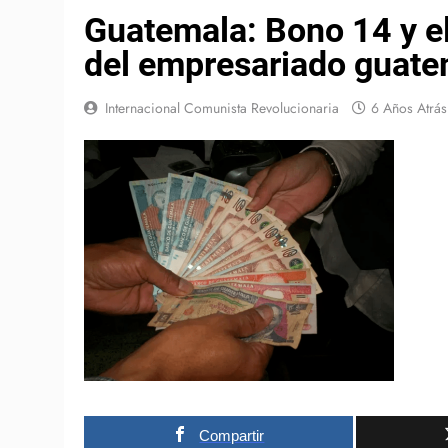
Guatemala: Bono 14 y el
del empresariado guate
Internacional Comunista Revolucionaria
6 Años Atrás
Compartir