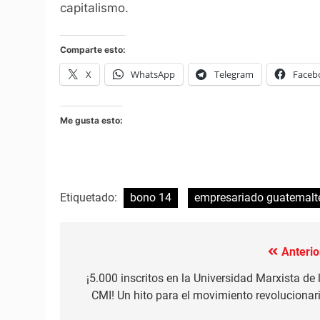
capitalismo.
Comparte esto:
X
WhatsApp
Telegram
Faceb
Me gusta esto:
Etiquetado:
bono 14
empresariado guatemalt
Anterio
Navegación
de
¡5.000 inscritos en la Universidad Marxista de 
CMI! Un hito para el movimiento revolucionar
entradas