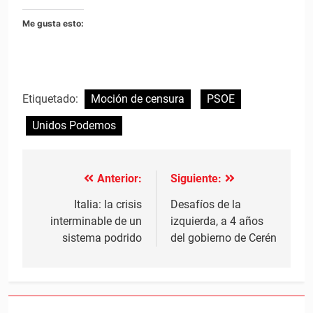
Me gusta esto:
Etiquetado:
Moción de censura
PSOE
Unidos Podemos
Anterior:
Siguiente:
Navegación
de
Italia: la crisis
Desafíos de la
interminable de un
izquierda, a 4 años
entradas
sistema podrido
del gobierno de Cerén