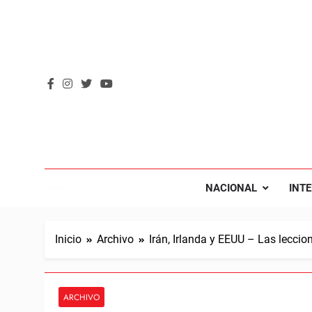
Saltar
al
contenido
REVOL
Internacio
NACIONAL
INT
Inicio
Archivo
Irán, Irlanda y EEUU – Las leccio
ARCHIVO