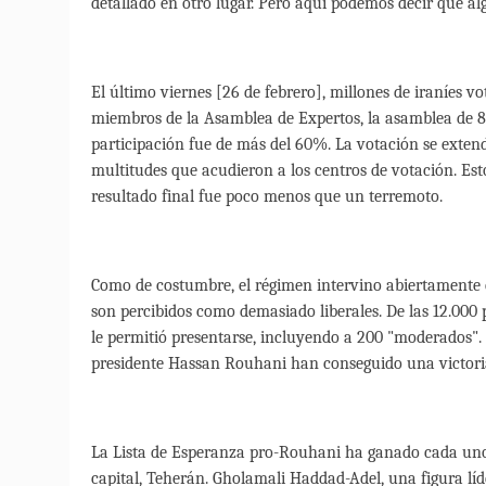
detallado en otro lugar. Pero aquí podemos decir que 
El último viernes [26 de febrero], millones de iraníes v
miembros de la Asamblea de Expertos, la asamblea de 8
participación fue de más del 60%. La votación se extendi
multitudes que acudieron a los centros de votación. Esto
resultado final fue poco menos que un terremoto.
Como de costumbre, el régimen intervino abiertamente e
son percibidos como demasiado liberales. De las 12.000 
le permitió presentarse, incluyendo a 200 "moderados". 
presidente Hassan Rouhani han conseguido una victori
La Lista de Esperanza pro-Rouhani ha ganado cada uno 
capital, Teherán. Gholamali Haddad-Adel, una figura líd