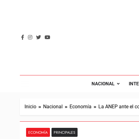
Saltar
al
contenido
REVOL
Internacio
NACIONAL
INT
Inicio
Nacional
Economía
La ANEP ante el c
ECONOMÍA
PRINCIPALES