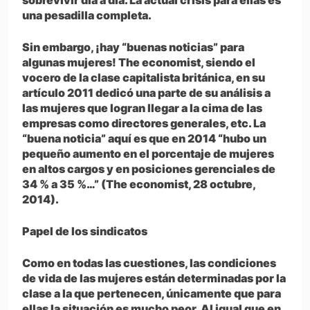
sobrevivir día a día. La actual crisis para ellas es
una pesadilla completa.
Sin embargo, ¡hay “buenas noticias” para
algunas mujeres! The economist, siendo el
vocero de la clase capitalista británica, en su
artículo 2011 dedicó una parte de su análisis a
las mujeres que logran llegar a la cima de las
empresas como directores generales, etc. La
“buena noticia” aquí es que en 2014 “hubo un
pequeño aumento en el porcentaje de mujeres
en altos cargos y en posiciones gerenciales de
34 % a 35 %…” (The economist, 28 octubre,
2014).
Papel de los sindicatos
Como en todas las cuestiones, las condiciones
de vida de las mujeres están determinadas por la
clase a la que pertenecen, únicamente que para
ellas la situación es mucho peor. Al igual que en