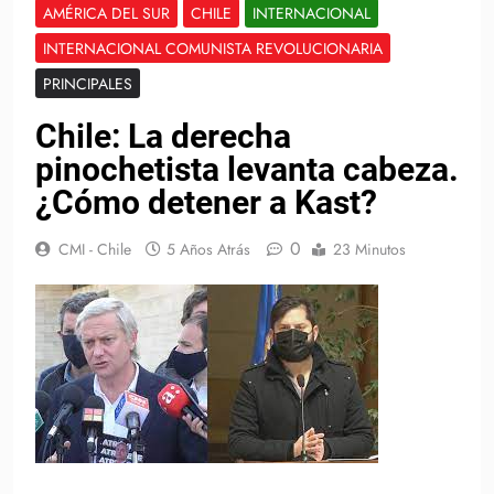
AMÉRICA DEL SUR
CHILE
INTERNACIONAL
INTERNACIONAL COMUNISTA REVOLUCIONARIA
PRINCIPALES
Chile: La derecha
pinochetista levanta cabeza.
¿Cómo detener a Kast?
0
CMI - Chile
5 Años Atrás
23 Minutos