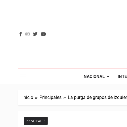
Saltar
al
contenido
REVOL
Internacio
NACIONAL
INT
Inicio
Principales
La purga de grupos de izquier
PRINCIPALES