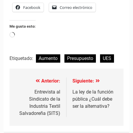
Facebook
Correo electrónico
Me gusta esto:
Cargando...
Etiquetado:
Aumento
Presupuesto
UES
Anterior:
Siguiente:
Navegación
de
Entrevista al
La ley de la función
Sindicato de la
pública ¿Cuál debe
entradas
Industria Textil
ser la alternativa?
Salvadoreña (SITS)