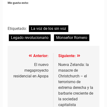
Me gusta esto:
Etiquetado:
La voz de los sin voz
Legado revolucionario
Monseñor Romero
Anterior:
Siguiente:
Navegación
de
El nuevo
Nueva Zelanda: la
megaproyecto
masacre de
entradas
residencial en Apopa
Christchurch – el
terrorismo de
extrema derecha y la
barbarie creciente de
la sociedad
capitalista