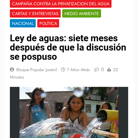
CAMPAÑA CONTRA LA PRIVATIZACION DEL AGUA
CARTAS Y ENTREVISTAS
MEDIO AMBIENTE
NACIONAL
POLÍTICA
Ley de aguas: siete meses
después de que la discusión
se pospuso
0
Bloque Popular Juvenil
7 Años Atrás
22
Minutos