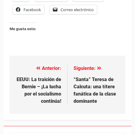
Facebook
Correo electrónico
Me gusta esto:
Anterior:
Siguiente:
Navegación
de
EEUU: La traición de
“Santa” Teresa de
Bernie – ¡La lucha
Calcuta: una títere
entradas
por el socialismo
fanática de la clase
continúa!
dominante